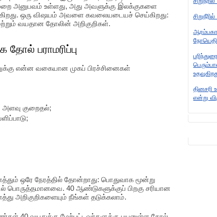
சிறுநீரி
ல்முறை அனுபவம் உள்ளது, அது அவளுக்கு இலக்குகளை
வுகிறது. ஒரு விஷயம் அவளை கவலையடையச் செய்கிறது:
சிறுநீரி
ற்றும் வயதான தோலின் அறிகுறிகள்.
ஆரம்பகா
நோயெதிர்
க தோல் பராமரிப்பு
பரிந்துர
பெரும்ப
்ணுக்கு என்ன வகையான முகப் பிரச்சினைகள்
உதவுகிறத
தினசரி உ
என்று வி
ன் அளவு குறைதல்;
ளிப்பாடு;
்தும் ஒரே நேரத்தில் தோன்றாது: பொதுவாக மூன்று
தில் பொருத்தமானவை. 40 ஆண்டுகளுக்குப் பிறகு சரியான
து அறிகுறிகளையும் நீங்கள் தடுக்கலாம்.
ணர்கள் 40 வயதுக்கு மேற்பட்டவர்களுக்கு பயனுள்ள தோல்