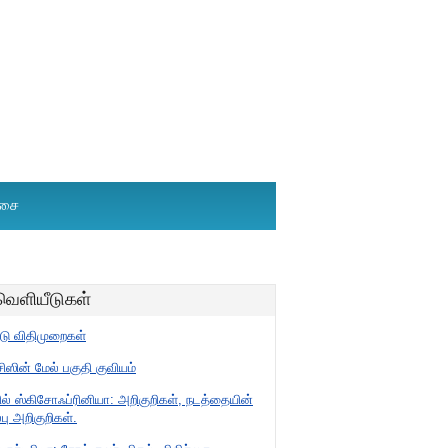
்சை
 வெளியீடுகள்
்டு விதிமுறைகள்
ஸின் மேல் பகுதி குவியம்
் ஸ்கிசோஃப்ரினியா: அறிகுறிகள், நடத்தையின்
்பு அறிகுறிகள்.