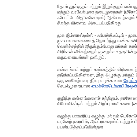
தோல் தூக்குதல் மற்றும் இறுக்குதல் என்பத
மற்றும் வரவேற்புரை நடைமுறைகள் (மீசோதெ
ஃபோட்டோரிஜுவனேஷன்) ஆகியவற்றைக் 
சிறந்த விளைவு அடையப்படுகிறது.
முக ஜிம்னாஸ்டிக்ஸ் - ஃபேஸ்லிஃப்டிங் - 
முகபாவனைகளைத் தொடர்ந்து கண்காணிப்பத
வெளிச்சத்தில் இருக்கும்போது உங்கள் க
கிரீம்கள் வீக்கத்தைக் குறைக்க உதவுகின்
கருவளையங்கள் ஒளிரும்.
கன்னங்கள் மற்றும் கன்னத்தில் விரிவடைந
தடுக்கப்படுகின்றன, இது அழுக்கு மற்றும்
ஒரு வரவேற்புரை தீர்வு வழக்கமான
தோல் உ
செயல்முறையான
மைக்ரோடெர்மாபிரேஷன்
குழிந்த கன்னங்களைச் சுற்றிலும், நாசோல
லிபோலிஃப்டிங் மற்றும் சிறப்பு ஊசிகளை
கழுத்து பராமரிப்பு கழுத்து மற்றும் டெக
வரவேற்புரையில், அல்ட்ராசவுண்ட் மற்றும
பயன்படுத்தப்படுகின்றன.