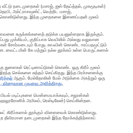
ு வீட்டு நடைமுறைகள் (மசாஜ், ஐஸ் தேய்த்தல், முகமூடிகள்)
ரபி, அல்ட்ராசவுண்ட், வெற்றிட மசாஜ்,
கொண்டுள்ளது. இந்த முறைகளை இணைப்பதன் மூலம்
முகபாவனை சுருக்கங்களைத் தடுக்க பயனுள்ளதாக இருக்கும்.
ு முக்கியம், குறிப்பாக வெயிலில் அல்லது வலுவான
ண்கள் சோர்வடையும் போது. காஃபின் கொண்ட ஈரப்பதமூட்டும்
றன. வைட்டமின் கே மற்றும் நல்ல தூக்கம் உள்ள பொருட்களால்
்த துளைகள் ரெட்டினாய்டுகள் கொண்ட ஒரு கிரீம் மூலம்
 இறந்த செல்களை சுத்தம் செய்கிறது. இந்த பிரச்சனைக்கு
ரித்தல்
ஆகும். மேல்தோலின் மேல் அடுக்கை அகற்றும் ஒரு
, விரைவான முடிவை அளிக்கிறது.
ாபியல் மடிப்புகளை மென்மையாக்கவும், சலூன்கள்
 (ஹைலூரோனிக் அமிலம், ரெஸ்டிலேன்) செய்கின்றன.
ோலெட் கிரீம்களால் தூக்கும் விளைவைக் கொண்டுள்ளது.
் பிற தீவிரமான நடைமுறைகள் இந்த நோக்கத்திற்காகப்