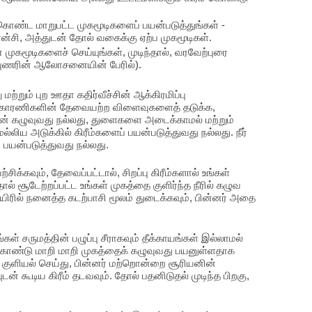
 கொண்ட மாறுபட்ட முகமூடிகளைப் பயன்படுத்துங்கள் -
ன்சி, அத்துடன் தோல் வகைக்கு ஏற்ப முகமூடிகள்.
் முகமூடிகளைச் செய்யுங்கள், முடிந்தால், வரவேற்புரை
ுணரின் ஆலோசனையின் பேரில்).
்றும் புற ஊதா கதிர்வீச்சின் ஆக்கிரமிப்பு
 காரணிகளின் தேவையற்ற விளைவுகளைத் தடுக்க,
ன் கழுவுவது நல்லது, துளைகளை அடைக்காமல் மற்றும்
ிய அடுக்கில் கிரீம்களைப் பயன்படுத்துவது நல்லது. நீர்
 பயன்படுத்துவது நல்லது.
க்கவும், தேவைப்பட்டால், சிறப்பு கிரீம்களால் உங்கள்
ால் சூடேற்றப்பட்ட உங்கள் முகத்தை குளிர்ந்த நீரில் கழுவ
 தயிரில் நனைத்த கடற்பாசி மூலம் துடைக்கவும், பின்னர் அதை
கள் சருமத்தின் பழுப்பு சீராகவும் தீக்காயங்கள் இல்லாமல்
க் கொண்டு மாறி மாறி முகத்தைக் கழுவுவது பயனுள்ளதாக
யக் குளியல் செய்து, பின்னர் மற்றொன்றை சூரியனின்
ுடன் கூடிய கிரீம் தடவவும். தோல் பதனிடுதல் முடிந்த பிறகு,