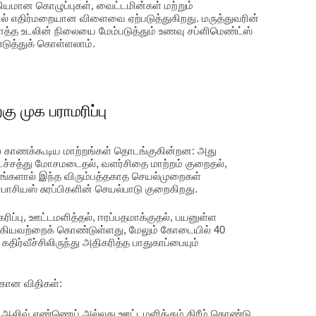
யமான கொழுப்புகள், வைட்டமின்கள் மற்றும்
தில் எதிர்மறையான விளைவை ஏற்படுத்துகிறது. மருத்துவரின்
டுமொத்த உடலின் நிலையை மேம்படுத்தும் உணவு சப்ளிமெண்ட்ஸ்
எடுத்துக் கொள்ளலாம்.
ு முக பராமரிப்பு
ில் காணக்கூடிய மாற்றங்கள் தொடங்குகின்றன: அது
டச்சத்து மோசமடைதல், வளர்சிதை மாற்றம் குறைதல்,
ங்களால் இந்த விரும்பத்தகாத செயல்முறைகள்
ெபாசியஸ் சுரப்பிகளின் செயல்பாடு குறைகிறது.
ரிப்பு, ஊட்டமளித்தல், ஈரப்பதமாக்குதல், பயனுள்ள
ஆகியவற்றைக் கொண்டுள்ளது, மேலும் கோடையில் 40
 கதிர்வீச்சிலிருந்து அதிகரித்த பாதுகாப்பையும்
க்கான விதிகள்:
, ஆலிவ் எண்ணெய் அல்லது ஊட்டமளிக்கும் கிரீம் கொண்டு