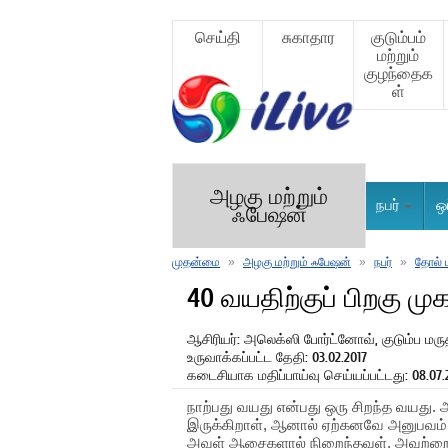
செய்தி
சுகாதார
குடும்பம்
மற்றும்
குழந்தைக
ள்
அழகு மற்றும்
நபர்
ஒ
ஃபேஷன்
முதன்மை
»
அழகு மற்றும் ஃபேஷன்
»
நபர்
»
தோல் ப
40 வயதிற்குப் பிறகு முக
ஆசிரியர்: அலெக்ஸி போர்ட்னோவ், குடும்ப மருத
உருவாக்கப்பட்ட தேதி: 03.02.2017
கடைசியாக மதிப்பாய்வு செய்யப்பட்டது: 08.07.
நாற்பது வயது என்பது ஒரு சிறந்த வயது. அ
இருக்கிறாள், ஆனால் ஏற்கனவே அனுபவம் 
அவள் ஆசைகளால் நிறைந்தவள், அவற்றை 