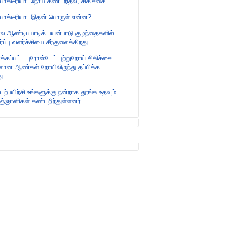
ல் பாக்டீரியா: நோய் கண்டறிதல், சிகிச்சை
ல் பாக்டீரியா: இதன் பொருள் என்ன?
ல ஆண்டிபயாடிக் பயன்பாடு குழந்தைகளில்
ப்பு வளர்ச்சியை சீர்குலைக்கிறது
ைக்கப்பட்ட புரோஸ்டேட் புற்றுநோய் சிகிச்சை
ாலான ஆண்கள் நோயிலிருந்து தப்பிக்க
ு.
டற்பயிற்சி உங்களுக்கு நன்றாக தூங்க உதவும்
ஞ்ஞானிகள் கண்டறிந்துள்ளனர்.