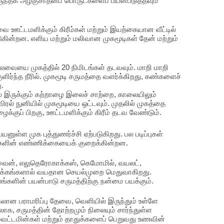
மருந்தக அழகுசாதனப் பொருட்களைப் பயன்படுத்தவும்
ை ஊட்டமளிக்கும் கிரீம்கள் மற்றும் இயற்கையான வீட்டில்
டுகின்றன. எளிய மற்றும் மலிவான முகமூடிகள் தேன் மற்றும்
கலவையை முகத்தில் 20 நிமிடங்கள் தடவவும். மாறி மாறி
குளிர்ந்த நீரில். முகமூடி சருமத்தை வளர்க்கிறது, கண்களைச்
ு.
ல் இருக்கும் கற்றாழை இலைச் சாற்றை, காலையிலும்
ிரல் நுனியில் முகமூடியை ஒட்டவும். முதலில் முகத்தை
ைக்குப் பிறகு, ஊட்டமளிக்கும் கிரீம் தடவ வேண்டும்.
ுள்ள முக புத்துணர்ச்சி ஏற்படுகிறது. பல படிப்புகள்
கங்களின் எண்ணிக்கையைக் குறைக்கின்றன.
வைன், எலுதெரோகாக்கஸ், கெமோமில், வயலட்,
க்கங்களால் வயதான செயல்முறை மெதுவாகிறது.
ங்களின் பயன்பாடு சருமத்திற்கு நன்மை பயக்கும்.
கலான பராமரிப்பு தேவை, வெளியில் இருந்தும் உள்ளே
ேலாக, சருமத்தின் தோற்றமும் நிலையும் சார்ந்துள்ள
வைட்டமின்கள் மற்றும் தாதுக்களைப் பெறுவது உணவின்