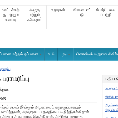
ஊட்டச்சத்
அழகு
உறவுகள்
விளையாட்
போர்ட்டலை
து மற்றும்
மற்றும்
டு
ப் பற்றி
உணவு
ஃபேஷன்
ப்பனை மற்றும் ஒப்பனை
உடல்
முடி
பிளாஸ்டிக் அறுவை சிகிச
ராமரிப்பு
 பராமரிப்பு
புதிய
பயன்பாட
்துவர்
கிளியோசி
2025
ஆண்களில
ந்தப் பெண் இன்னும் அழகாகவும் சுறுசுறுப்பாகவும்
சிறப்பியல
வாய்ந்தவள், அவளுடைய தகுதியை அறிந்திருக்கிறாள்.
அடையத் தயாராக இருக்கிறாள், அதிர்ஷ்டவசமாக