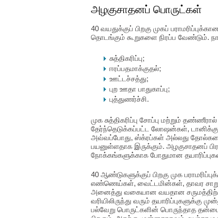
அழகுசாதனப் பொருட்கள்
40 வயதுக்குப் பிறகு முகப் பராமரிப்புக்
தொடங்கும் கூறுகளை நிரப்ப வேண்டும். 
சுத்திகரிப்பு;
ஈரப்பதமாக்குதல்;
ஊட்டச்சத்து;
புற ஊதா பாதுகாப்பு;
புத்துணர்ச்சி.
முக சுத்திகரிப்பு சோப்பு மற்றும் தண்ணீ
தேர்ந்தெடுக்கப்பட்ட லோஷன்கள், டானிக்
அவ்வப்போது, ஸ்க்ரப்கள் அல்லது தோல்களை
பயனுள்ளதாக இருக்கும். அழகுசாதனப் பிர
நோக்கங்களுக்காக போதுமான தயாரிப்பு
40 ஆண்டுகளுக்குப் பிறகு முக பராமரிப்புக
எண்ணெய்கள், வைட்டமின்கள், தாவர சாறுக
அனைத்து வகையான வயதான சருமத்திற்கும
வரியிலிருந்து வரும் தயாரிப்புகளுக்கு ம
பல்வேறு பொருட்களின் பொருந்தாத தன்மைய