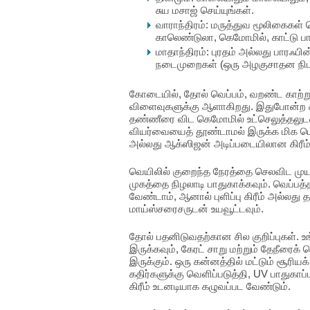
சுய மசாஜ் செய்யுங்கள்.
வாராந்திரம்: மருத்துவ மூலிகைகள்
காலெண்டுலா, கெமோமில், காட்டு பா
மாதாந்திரம்: புரதம் அல்லது பாரஃபின
நடைமுறைகள் (ஒரு அழகுசாதன நிப
கோடையில், தோல் வெப்பம், வறண்ட காற்று மற
விளைவுகளுக்கு ஆளாகிறது. இதுபோன்ற
தண்ணீரை விட கெமோமில் உட்செலுத்தலுட
வியர்வையைத் தூண்டாமல் இருக்க மிக மெல்ல
அல்லது ஆக்ஸிஜன் அடிப்படையிலான கிரீம்
வெயிலில் குறைந்த நேரத்தை செலவிட முயற்சி
முகத்தை நிழலாடி பாதுகாக்கவும். வெப்பத்த
வேண்டாம், ஆனால் புளிப்பு கிரீம் அல்லது
மாய்ஸ்சரைசருடன் உயவூட்டவும்.
தோல் பதனிடுவதற்கான சில குறிப்புகள். உங்
இருக்கவும், கேரட் சாறு மற்றும் தேநீரை
இருக்கும். ஒரு கன்னத்தில் மட்டும் சூரி
கதிர்களுக்கு வெளிப்படுத்தி, UV பாதுகாப்ப
கிரீம் உடனடியாக கழுவப்பட வேண்டும்.