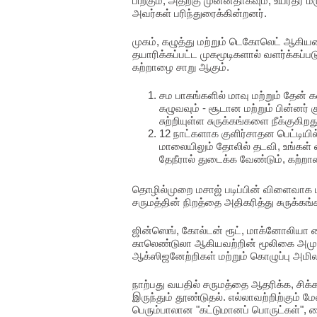
பிறகும், அதற்கு முன்னதாகவும், உயர்தர 
அவர்கள் பரிந்துரைக்கின்றனர்.
முகம், கழுத்து மற்றும் டெகோலெட் ஆகியவ
தயாரிக்கப்பட்ட முகமூடிகளால் வளர்க்கப்ப
கற்றாழை சாறு ஆகும்.
சம பாகங்களில் மாவு மற்றும் தேன் 
கழுவவும் - சூடான மற்றும் பின்னர் 
சுற்றியுள்ள சுருக்கங்களை நீக்குகிறத
12 நாட்களாக குளிர்சாதன பெட்டியி
மாலையிலும் தோலில் தடவி, உங்கள் வ
தேநீரால் துடைக்க வேண்டும், கற்றாழ
தொழில்முறை மசாஜ் படிப்பின் விளைவாக பயன
சருமத்தின் நிறத்தை அதிகரித்து சுருக்
ஜின்ஸெங், கோல்டன் ரூட், மாக்னோலியா 
காலெண்டுலா ஆகியவற்றின் மூலிகை அமு
ஆக்ஸிஜனேற்றிகள் மற்றும் கொழுப்பு அமில
நாற்பது வயதில் சருமத்தை ஆதரிக்க, சிக்
இருந்தும் தூண்டுதல். எல்லாவற்றிற்கும் ம
பெரும்பாலான "கட்டுமானப் பொருட்கள்", 