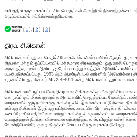
சமீபத்தில் உருவாக்கப்பட்ட சில பொருட்கள் அவற்றின் நிலைத்தன்மை ம
அடிப்படையில் நம்பிக்கைக்குரியவை.
[
1
], [
2
], [
3
]
திரவ சிலிகான்
சிலிகான் என்பது டைமெதில்சிலோக்சேன்களின் பாலிமர் ஆகும். திரவ
நிறமற்ற மற்றும் ஒப்பீட்டளவில் மந்தமான திரவமாகும். ஒரு ஊசி பொரு
வருவதற்கு முன்பு ஆசியா, ஐரோப்பா மற்றும் லத்தீன் அமெரிக்காவில் ம
பயன்படுத்தப்பட்டது. 1963 ஆம் ஆண்டில், டவ் கார்னிங் (அமெரிக்கா) 
உருவாக்கியது, பின்னர் MDX 4-4011 என்ற சிலிகானின் தூய்மையான 
சிலிகான் ஊசி நுட்பம் வெற்றிகரமான சிகிச்சைக்கு மிக முக்கியமான கட
கொழுப்பிலும் மிகக் குறைந்த அளவுகளில் செலுத்தப்பட வேண்டும். ஒவ
வாரங்களில் ஒரு நார்ச்சத்து காப்ஸ்யூலில் இணைக்கப்பட்டுள்ளன. திசு விர
என்பது சிலிகான் இருப்பது மட்டுமல்ல, ஃபைப்ரோபிளாஸ்டிக் எதிர்வின
ஃபைப்ரோசிங் எதிர்வினை மற்றும் காப்ஸ்யூல் உருவாக்கம் பல வாரங்களில
பொருத்துதல் நிரந்தர விளைவை ஏற்படுத்துவதால், மிகுந்த எச்சரிக்கை
வேண்டுமென்றே குறை திருத்தம் செய்ய பரிந்துரைக்கப்படுகிறது.
சிலிகான் உள்வைப்புகள் ஏற்கனவே விவரிக்கப்பட்டுள்ள கடுமையான ச