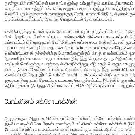
நுண்ணுயிர் எதிர்ப்பிகள் பல நாட்களுக்கு உள்ளூரிலும் வாய்வழியாகவும்
பெரும்பாலான சந்தர்ப்பங்களில், குறுகிய குணப்படுத்தும் காலத்திற்குப் 
வெளியேறும் துளைகள் கண்ணுக்குத் தெரியாததாகிவிடும், ஆனால் து
தைக்கப்படாவிட்டால், லேசான மெருகூட்டல் தேவைப்படலாம்.
உதடு பெருக்குதல் என்பது நாசோலாபியல் மடிப்பு திருத்தம் போன்ற 
பின்பற்றுகிறது. மேல் உதட்டிற்கு, மன்மதனின் வில்லைப் பாதுகாக்கும
உள்வைப்புப் பிரிவுகளுடன் வெர்மிலியன் எல்லையை அதிகரிப்பதன் மூ
முடியும். உள்வைப்பு மேல் உதட்டின் வெர்மிலியன் எல்லைக்குக் கீழே வைக
வெர்மிலியன் திருத்தத்திற்கு 3 மாதங்களுக்குப் பிறகு வைக்கப்படும் ம
"தலைகீழ் விளைவை" உருவாக்கக்கூடும், இது பெருக்கத்தை அதிகரிக்கு
உதட்டின் செங்குத்து உயரத்தை அதிகரிக்கிறது. கீழ் உதடு பொதுவாக மு
நீண்ட (9 செ.மீ) உள்வைப்புடன் பெரிதாக்கப்படுகிறது, இது வெர்மிலியன்
வைக்கப்படுகிறது. இடப்பெயர்ச்சி உள்ளிட்ட சிக்கல்கள் அரிதானவை மற்
குறைபாடுகளுடன் தொடர்புடையவை. பொருத்தப்பட்ட இடத்தில் குறுகிய க
எதிர்பார்க்கப்படுகிறது. அல்ட்ராசாஃப்ட் FDA-அங்கீகரிக்கப்பட்ட மற்றும
போட்லினம் எக்சோடாக்சின்
அழகுசாதன அறுவை சிகிச்சையில் போட்லினம் எக்சோடாக்சின் பயன்பாடு
இடியோபாடிக் பிளெபரோஸ்பாஸுக்கு போட்லினம் எக்சோடாக்சின் A (BTX
நோயாளிகளில் முக மடிப்புகள் கணிசமாகக் குறைக்கப்படுகின்றன எ
கொண்டு அழகுசாதனத்தில் அதன் அறிமுகம் அமைந்துள்ளது. மடிப்புகள