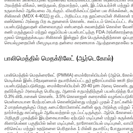
அவற்றில் வீக்கம், ஊடுருவல், நிறமாற்றம், புண், இடப்பெயர்ச்சி மற்று
உருவாக்கம் ஆகியவை அடங்கும். விவரிக்கப்பட்டுள்ள பல சிக்கல்கள், சுத்
சிலிகான் (MDX 4-4011) ஐ விட, அறியப்படாத தூய்மையின் சிலிகான் 
எண்ணெய் அல்லது பிற கூறுகளைக் கொண்ட கலப்படம் செய்யப்பட்ட ச
பயன்படுத்துவதன் விளைவாகும் என்பதைக் கவனத்தில் கொள்ள வேண்டு
கண் மருத்துவம் மற்றும் எலும்பியல் பயன்பாட்டிற்கு FDA அங்கீகாரத்தைப
மூலம் செலுத்தக்கூடிய சிலிகான் இன்னும் திசு பெருக்கத்திற்கான ஒப்ப
செயல்முறையின் மீளமுடியாத தன்மை காரணமாக ஆபத்தானதாகவே உள
பாலிமெத்தில் மெதக்ரிலேட் (ஆர்டெகோல்)
பாலிமெத்தில் மெதக்ரைலேட் (PMMA) மைக்ரோஸ்பியர்ஸ் (ஆர்டெகோல்,
மெடிக்கல் இன்டர்நேஷனலால் தயாரிக்கப்பட்டது) ஐரோப்பாவில் ஊசி நிரப
பயன்படுத்தப்படுகிறது. மைக்ரோஸ்பியர்ஸ் 20-40 µm அளவு கொண்ட
தவிர்க்கும் அளவுக்கு பெரியது, ஆனால் சருமத்திற்குள் பயன்படுத்
0.3% லிடோகைன் கொண்ட 3.5% கொலாஜன் கரைசலில் வழங்கப்படுகிற
மென்மையான மேற்பரப்பைக் கொண்டுள்ளது மற்றும் முதல் 2 நாட்களி
2 மாதங்களுக்குப் பிறகு ஃபைப்ரோபிளாஸ்ட்களின் ஒரு அடுக்கு மற்றும் 7
நார்ச்சத்து காப்ஸ்யூல் ஆகியவற்றால் மூடப்பட்டிருக்கும். ஆர்டெகோலை
அறிகுறி முகத்தில் இயற்கையாகவே ஏற்படும் மடிப்புகள் மற்றும் சுருக்
கிளாபெல்லா பகுதியில் உள்ள மடிப்புகள், நாசோலாபியல் மடிப்புகள், 
சரிசெய்ய மற்றும் உதடுகளை பெரிதாக்க 1 மில்லி தயாரிப்பு போதுமான