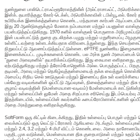
நுண்துளை பாலிடெட்ராஃப்ளூரோஎத்திலீன் (அல்ட்ராசாஃப்ட், அமெரிக்கா
இன்க். தயாரித்தது; கோர்-டெக்ஸ், அமெரிக்காவின் டபிள்யூ.எல். கோர் 
உயிரியக்க இணக்கத்தன்மை கொண்ட, மந்தமான கார்பன் அடிப்படையி
இது 20 ஆண்டுகளுக்கும் மேலாக நம்பகமான மற்றும் பயனுள்ள வாஸ்குலர்
பயன்படுத்தப்படுகிறது. 1970 களில் வாஸ்குலர் பொருளாக அறிமுகப்படுத
இன் பயன்பாட்டுத் துறை குடலிறக்க பழுது மற்றும் மறுசீரமைப்பு அழ
உள்ளிட்டவற்றை உள்ளடக்கியதாக விரிவடைந்துள்ளது. இந்த செயற்கை
நிறுவப்பட்டு ஆவணப்படுத்தப்பட்டுள்ளன. ePTFE நுண்ணிய இழைக
இணைக்கப்பட்ட முடிச்சுகளைக் கொண்ட பல அச்சு நுண் அமைப்பைக் கொ
"துளை அளவுகளில்" தயாரிக்கப்படுகிறது. இது கையாள எளிதானது, க
ஏற்படுத்துகிறது மற்றும் த்ரோம்போஜெனிக் அல்ல. பொருத்தப்பட்ட பி
தடிமன், அளவு மற்றும் நெகிழ்வுத்தன்மையைத் தக்க வைத்துக் கொள்க
அமைப்பு சிறிய செல் ஊடுருவல் மற்றும் இணைப்பு திசு உள் வளர்ச்சி
பல்வேறு வடிவங்களின் ஒப்பீட்டு ஆய்வுகள், நிலைத்தன்மை மற்றும் திசு 
குழாய் வடிவத்தின் (மென்மையான-வடிவம்) மேன்மையைக் காட்டுகின்றன
மற்றும் உள்வைப்பின் லுமேன் அதை சிறப்பாக சரிசெய்து இடம்பெயர்வு
இதற்கிடையில், உள்வைப்பின் சுவர்களில் ஃபைப்ரோபிளாஸ்ட்களின் ஒப்பீ
அதை அகற்றுவதை எளிதாக்குகிறது.
SoftForm ஒரு கிட்டில் கிடைக்கிறது, இதில் உள்வைப்பு பொருள் மற்றும்
வைக்கப்படும் ஒரு வெட்டு ட்ரோகார் ஆகியவை அடங்கும். உள்வைப்புகள் 5
மற்றும் 2.4, 3.2 மற்றும் 4 மிமீ விட்டம் கொண்டவை. அவை நாசோலாபியல்
பகுதி, முக வடுக்கள், மென்மையான திசு குறைபாடுகள் மற்றும் உதடு பெர
பயன்படுத்தப்படுகின்றன. மென்மையான திசு குறைபாட்டை கவனமாகக்