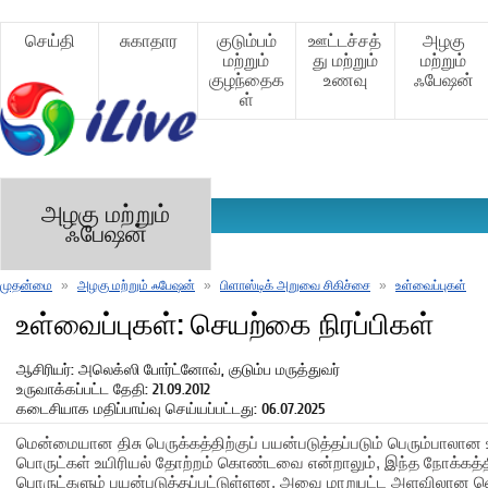
செய்தி
சுகாதார
குடும்பம்
ஊட்டச்சத்
அழகு
மற்றும்
து மற்றும்
மற்றும்
குழந்தைக
உணவு
ஃபேஷன்
ள்
அழகு மற்றும்
ஃபேஷன்
முதன்மை
»
அழகு மற்றும் ஃபேஷன்
»
பிளாஸ்டிக் அறுவை சிகிச்சை
»
உள்வைப்புகள்
உள்வைப்புகள்: செயற்கை நிரப்பிகள்
ஆசிரியர்: அலெக்ஸி போர்ட்னோவ், குடும்ப மருத்துவர்
உருவாக்கப்பட்ட தேதி: 21.09.2012
கடைசியாக மதிப்பாய்வு செய்யப்பட்டது: 06.07.2025
மென்மையான திசு பெருக்கத்திற்குப் பயன்படுத்தப்படும் பெரும்பாலான 
பொருட்கள் உயிரியல் தோற்றம் கொண்டவை என்றாலும், இந்த நோக்கத்
பொருட்களும் பயன்படுத்தப்பட்டுள்ளன, அவை மாறுபட்ட அளவிலான வெ