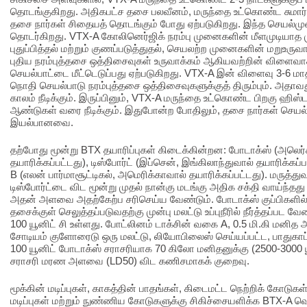
தொடங்குகிறது. அதிகபட்ச தசை பலவீனம், மருந்தை உட்கொண்ட சுமார் 1
தசை நார்கள் சிதையத் தொடங்கும் போது ஏற்படுகிறது. இந்த செயல்ம
தொடர்கிறது. VTX-A கோலினெர்ஜிக் நரம்பு முனைகளின் மீளமுடியாத ம
புதுப்பித்தல் மற்றும் குணப்படுத்துதல், செயலற்ற முனைகளின் மறுஉருவாக
புதிய நரம்புத்தசை ஒத்திசைவுகள் உருவாக்கம் ஆகியவற்றின் விள
செயல்பாட்டை மீட்டெடுப்பது ஏற்படுகிறது. VTX-A இன் விளைவு 3-6 மாதங
நொதி செயல்பாடு நரம்புத்தசை ஒத்திசைவுகளுக்குத் திரும்பும். அதாவத
காலம் நீடிக்கும். இருப்பினும், VTX-A மருந்தை உட்கொண்ட பிறகு ஹிஸ்
ஆண்டுகள் வரை நீடிக்கும். இதுபோன்ற போதிலும், தசை நார்கள் செயல்
இயல்பானவை.
தற்போது மூன்று BTX தயாரிப்புகள் கிடைக்கின்றன: போடாக்ஸ் (அலெர
தயாரிக்கப்பட்டது), டிஸ்போர்ட் (இப்சென், இங்கிலாந்துவால் தயாரிக்கப்
B (எலன் பார்மாசூட்டிகல், அமெரிக்காவால் தயாரிக்கப்பட்டது). மருத்து
டிஸ்போர்ட்டை விட மூன்று முதல் நான்கு மடங்கு அதிக சக்தி வாய்ந்தது
அதன் அளவை அதற்கேற்ப சரிசெய்ய வேண்டும். போடாக்ஸ் குப்பிகளில் 
தசைக்குள் செலுத்தப்படுவதற்கு முன்பு மலட்டு உப்புநீரில் நீர்த்தப்பட வ
100 யூனிட் சி உள்ளது. போட்லினம் டாக்சின் வகை A, 0.5 மி.கி மனித அல்
சோடியம் குளோரைடு ஒரு மலட்டு, லியோபிலைஸ் செய்யப்பட்ட, பாதுகாப்ப
100 யூனிட் போடாக்ஸ் சராசரியாக 70 கிலோ மனிதனுக்கு (2500-3000 யூ
சராசரி மரண அளவை (LD50) விட கணிசமாகக் குறைவு.
மூக்கின் மடிப்புகள், காகத்தின் பாதங்கள், கிடைமட்ட நெற்றிக் கோடுகள
மடிப்புகள் மற்றும் நுண்ணிய கோடுகளுக்கு சிகிச்சையளிக்க BTX-A வ