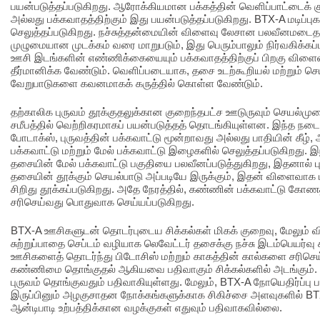
பயன்படுத்தப்படுகிறது. ஆரோக்கியமான பக்கத்தின் வெளிப்பாட்டைக் 
அல்லது பக்கவாதத்திற்கும் இது பயன்படுத்தப்படுகிறது. BTX-A மடிப்ப
செலுத்தப்படுகிறது. நச்சுத்தன்மையின் விளைவு லேசான பலவீனமடைத
முழுமையான முடக்கம் வரை மாறுபடும், இது பெரும்பாலும் நிர்வகிக்க
ஊசி இடங்களின் எண்ணிக்கையையும் பக்கவாதத்திற்குப் பிறகு விளைவ
தீர்மானிக்க வேண்டும். வெளிப்படையாக, தசை உடற்கூறியல் மற்றும் செயல
வேறுபாடுகளை கவனமாகக் கருத்தில் கொள்ள வேண்டும்.
தற்காலிக புருவம் தூக்குதலுக்கான குறைந்தபட்ச ஊடுருவும் செயல்
சமீபத்தில் வெற்றிகரமாகப் பயன்படுத்தத் தொடங்கியுள்ளன. இந்த நடை
போடாக்ஸ், புருவத்தின் பக்கவாட்டு மூன்றாவது அல்லது பாதியின் கீழ்,
பக்கவாட்டு மற்றும் மேல் பக்கவாட்டு இழைகளில் செலுத்தப்படுகிறது. இ
தசையின் மேல் பக்கவாட்டு பகுதியை பலவீனப்படுத்துகிறது, இதனால் பு
தசையின் தூக்கும் செயல்பாடு அப்படியே இருக்கும், இதன் விளைவாக பு
சிறிது தூக்கப்படுகிறது. அதே நேரத்தில், கண்ணின் பக்கவாட்டு கோண
சரிசெய்வது பொதுவாக செய்யப்படுகிறது.
BTX-A ஊசிகளுடன் தொடர்புடைய சிக்கல்கள் மிகக் குறைவு, மேலும் 
சுற்றுப்பாதை செப்டம் வழியாக லெவேட்டர் தசைக்கு நச்சு இடம்பெயர்
ஊசிகளைத் தொடர்ந்து பிடோசிஸ் மற்றும் காகத்தின் கால்களை சரிசெய்
கண்ணிமை தொங்குதல் ஆகியவை பதிவாகும் சிக்கல்களில் அடங்கும். நெற
புருவம் தொங்குவதும் பதிவாகியுள்ளது. மேலும், BTX-A நோயெதிர்ப்ப
இருப்பினும் அழகுசாதன நோக்கங்களுக்காக சிகிச்சை அளவுகளில் BTX-
ஆன்டிபாடி உற்பத்திக்கான வழக்குகள் எதுவும் பதிவாகவில்லை.