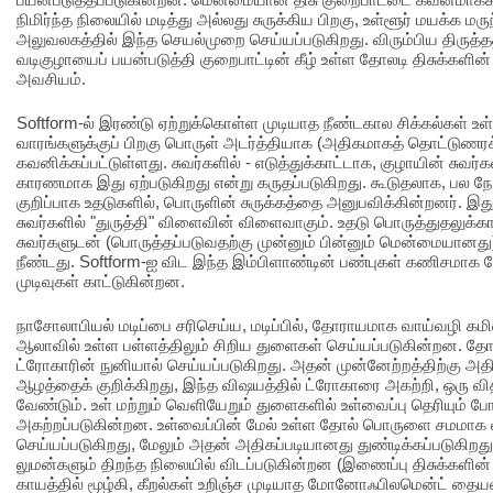
நிமிர்ந்த நிலையில் மடித்து அல்லது சுருக்கிய பிறகு, உள்ளூர் மயக்க மருந
அலுவலகத்தில் இந்த செயல்முறை செய்யப்படுகிறது. விரும்பிய திருத
வடிகுழாயைப் பயன்படுத்தி குறைபாட்டின் கீழ் உள்ள தோலடி திசுக்களின
அவசியம்.
Softform-ல் இரண்டு ஏற்றுக்கொள்ள முடியாத நீண்டகால சிக்கல்கள் உள
வாரங்களுக்குப் பிறகு பொருள் அடர்த்தியாக (அதிகமாகத் தொட்டுணர
கவனிக்கப்பட்டுள்ளது. சுவர்களில் - எடுத்துக்காட்டாக, குழாயின் சுவர்
காரணமாக இது ஏற்படுகிறது என்று கருதப்படுகிறது. கூடுதலாக, பல 
குறிப்பாக உதடுகளில், பொருளின் சுருக்கத்தை அனுபவிக்கின்றனர். இ
சுவர்களில் "துருத்தி" விளைவின் விளைவாகும். உதடு பொருத்துதலுக்க
சுவர்களுடன் (பொருத்தப்படுவதற்கு முன்னும் பின்னும் மென்மையானது) 
நீண்டது. Softform-ஐ விட இந்த இம்பிளாண்டின் பண்புகள் கணிசமாக 
முடிவுகள் காட்டுகின்றன.
நாசோலாபியல் மடிப்பை சரிசெய்ய, மடிப்பில், தோராயமாக வாய்வழி கமிஷர
ஆலாவில் உள்ள பள்ளத்திலும் சிறிய துளைகள் செய்யப்படுகின்றன. தோல
ட்ரோகாரின் நுனியால் செய்யப்படுகிறது. அதன் முன்னேற்றத்திற்கு அத
ஆழத்தைக் குறிக்கிறது, இந்த விஷயத்தில் ட்ரோகாரை அகற்றி, ஒரு வி
வேண்டும். உள் மற்றும் வெளியேறும் துளைகளில் உள்வைப்பு தெரியும் போ
அகற்றப்படுகின்றன. உள்வைப்பின் மேல் உள்ள தோல் பொருளை சமமாக 
செய்யப்படுகிறது, மேலும் அதன் அதிகப்படியானது துண்டிக்கப்படுகிறத
லுமன்களும் திறந்த நிலையில் விடப்படுகின்றன (இணைப்பு திசுக்களின
காயத்தில் மூழ்கி, கீறல்கள் உறிஞ்ச முடியாத மோனோஃபிலமென்ட் தைய