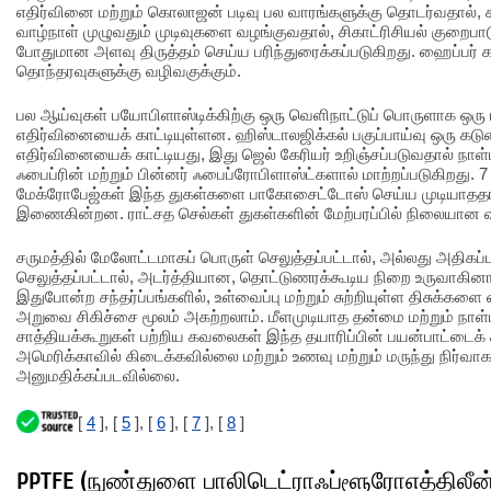
எதிர்வினை மற்றும் கொலாஜன் படிவு பல வாரங்களுக்கு தொடர்வதால், கூ
வாழ்நாள் முழுவதும் முடிவுகளை வழங்குவதால், சிகாட்ரிசியல் குற
போதுமான அளவு திருத்தம் செய்ய பரிந்துரைக்கப்படுகிறது. ஹைப்பர் க
தொந்தரவுகளுக்கு வழிவகுக்கும்.
பல ஆய்வுகள் பயோபிளாஸ்டிக்கிற்கு ஒரு வெளிநாட்டுப் பொருளாக ஒரு 
எதிர்வினையைக் காட்டியுள்ளன. ஹிஸ்டாலஜிக்கல் பகுப்பாய்வு ஒரு 
எதிர்வினையைக் காட்டியது, இது ஜெல் கேரியர் உறிஞ்சப்படுவதால் நா
ஃபைப்ரின் மற்றும் பின்னர் ஃபைப்ரோபிளாஸ்ட்களால் மாற்றப்படுகிறது. 7 
மேக்ரோபேஜ்கள் இந்த துகள்களை பாகோசைட்டோஸ் செய்ய முடியாததா
இணைகின்றன. ராட்சத செல்கள் துகள்களின் மேற்பரப்பில் நிலையான வடி
சருமத்தில் மேலோட்டமாகப் பொருள் செலுத்தப்பட்டால், அல்லது அதிகப
செலுத்தப்பட்டால், அடர்த்தியான, தொட்டுணரக்கூடிய நிறை உருவாகினால்
இதுபோன்ற சந்தர்ப்பங்களில், உள்வைப்பு மற்றும் சுற்றியுள்ள திசுக்
அறுவை சிகிச்சை மூலம் அகற்றலாம். மீளமுடியாத தன்மை மற்றும் நாள
சாத்தியக்கூறுகள் பற்றிய கவலைகள் இந்த தயாரிப்பின் பயன்பாட்டைக் 
அமெரிக்காவில் கிடைக்கவில்லை மற்றும் உணவு மற்றும் மருந்து நிர்வாக
அனுமதிக்கப்படவில்லை.
[
4
], [
5
], [
6
], [
7
], [
8
]
PPTFE (நுண்துளை பாலிடெட்ராஃப்ளூரோஎத்திலீன்