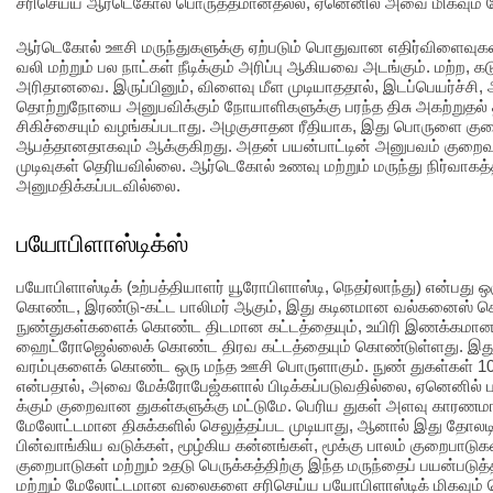
சரிசெய்ய ஆர்டெகோல் பொருத்தமானதல்ல, ஏனெனில் அவை மிகவும
ஆர்டெகோல் ஊசி மருந்துகளுக்கு ஏற்படும் பொதுவான எதிர்விளைவுகளில
வலி மற்றும் பல நாட்கள் நீடிக்கும் அரிப்பு ஆகியவை அடங்கும். மற்ற,
அரிதானவை. இருப்பினும், விளைவு மீள முடியாததால், இடப்பெயர்ச்சி,
தொற்றுநோயை அனுபவிக்கும் நோயாளிகளுக்கு பரந்த திசு அகற்றுதல் த
சிகிச்சையும் வழங்கப்படாது. அழகுசாதன ரீதியாக, இது பொருளை க
ஆபத்தானதாகவும் ஆக்குகிறது. அதன் பயன்பாட்டின் அனுபவம் குறைவா
முடிவுகள் தெரியவில்லை. ஆர்டெகோல் உணவு மற்றும் மருந்து நிர்வாகத்
அனுமதிக்கப்படவில்லை.
பயோபிளாஸ்டிக்ஸ்
பயோபிளாஸ்டிக் (உற்பத்தியாளர் யூரோபிளாஸ்டி, நெதர்லாந்து) என்பத
கொண்ட, இரண்டு-கட்ட பாலிமர் ஆகும், இது கடினமான வல்கனைஸ் செய்ய
நுண்துகள்களைக் கொண்ட திடமான கட்டத்தையும், உயிரி இணக்கமா
ஹைட்ரோஜெல்லைக் கொண்ட திரவ கட்டத்தையும் கொண்டுள்ளது. இது
வரம்புகளைக் கொண்ட ஒரு மந்த ஊசி பொருளாகும். நுண் துகள்கள் 
என்பதால், அவை மேக்ரோபேஜ்களால் பிடிக்கப்படுவதில்லை, ஏனெனில
க்கும் குறைவான துகள்களுக்கு மட்டுமே. பெரிய துகள் அளவு காரணம
மேலோட்டமான திசுக்களில் செலுத்தப்பட முடியாது, ஆனால் இது தோலடி 
பின்வாங்கிய வடுக்கள், மூழ்கிய கன்னங்கள், மூக்கு பாலம் குறைபாடுகள
குறைபாடுகள் மற்றும் உதடு பெருக்கத்திற்கு இந்த மருந்தைப் பயன்படுத்தல
மற்றும் மேலோட்டமான வலைகளை சரிசெய்ய பயோபிளாஸ்டிக் மிகவும் ப