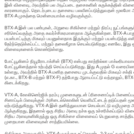
இன் விளைவு, அவற்றில் பல அடிப்படை தசைகளின் சுருக்கத்தின் வி
காரணமாகும். தொடர்புடைய தசையை பலவீனப்படுத்துவதன் மூலமோ அ
BTX-A முகத்தை மென்மையாக்க வழிவகுக்கும்.
BTX-A இன் பல பண்புகள், அறுவை சிகிச்சை மற்றும் நிரப்பு நுட்பங்களு
சரிசெய்வதற்கு அதை கவர்ச்சிகரமானதாக ஆக்குகின்றன. BTX-A பாது
பயன்பாட்டிற்கு மிகவும் பயனுள்ளதாக இருக்கும் மற்றும் பயன்படுத்த எ
தேர்ந்தெடுக்கப்பட்ட மற்றும் தலைகீழாக செயல்படுகிறது; எனவே, இது ஒப
விளைவுகளைக் கொண்டுள்ளது.
போட்யூலினம் நியூரோடாக்சின் (BTX) என்பது காற்றில்லா பாக்டீரியாவா
போட்யூலினத்தால் உற்பத்தி செய்யப்படுகிறது. இது A முதல் G வரைய
உள்ளது, அவற்றில் BTX-A மனித தசையை முடக்குவதில் மிகவும் சக்தி
(எ.கா., BTX-B மற்றும் BTX-F) தற்போது ஆராயப்பட்டு வந்தாலும், BT
கிடைக்கிறது.
VTX-A, கோலினெர்ஜிக் நரம்பு முனைகளுடன் ப்ரிசைனாப்டிக் பிணைப்பத
சினாப்டிக் பிளவுக்குள் அசிடைல்கொலின் வெளியீட்டைத் தடுப்பதன் ம
ஏற்படுத்துகிறது. VTX-A இன் தனித்துவமான செயல்பாட்டு வழிமுறை அத
ஆக்குகிறது, இதனால் ஒரு சிறிய அளவு நச்சு ஒரு உச்சரிக்கப்படும் வ
சிறிய அளவுகளிலிருந்து ஒரு சிகிச்சை விளைவைப் பெறுவதை சாத்தி
முறையான விளைவுகள் சாத்தியமில்லை.
சிகிச்சை அளவுகளில், VTX-A மருந்தை உட்கொண்ட 2-3 நாட்களுக்குப் 