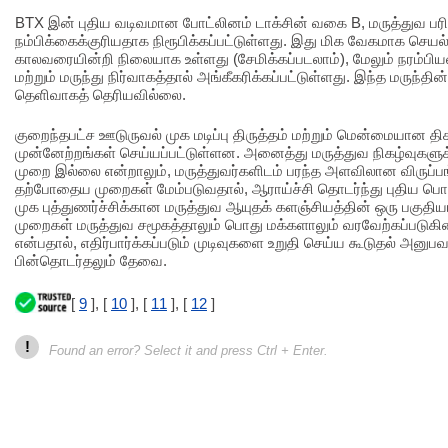
BTX இன் புதிய வடிவமான போட்லினம் டாக்சின் வகை B, மருத்துவ 
நம்பிக்கைக்குரியதாக நிரூபிக்கப்பட்டுள்ளது. இது மிக வேகமாக செயல
காலவரையின்றி நிலையாக உள்ளது (சேமிக்கப்படலாம்), மேலும் நரம்பிய
மற்றும் மருந்து நிர்வாகத்தால் அங்கீகரிக்கப்பட்டுள்ளது. இந்த மருந்தி
தெளிவாகத் தெரியவில்லை.
குறைந்தபட்ச ஊடுருவல் முக மடிப்பு திருத்தம் மற்றும் மென்மையான திசு 
முன்னேற்றங்கள் செய்யப்பட்டுள்ளன. அனைத்து மருத்துவ நிகழ்வுகளு
முறை இல்லை என்றாலும், மருத்துவர்களிடம் பரந்த அளவிலான விருப்ப
தற்போதைய முறைகள் மேம்படுவதால், ஆராய்ச்சி தொடர்ந்து புதிய பொ
முக புத்துணர்ச்சிக்கான மருத்துவ ஆயுதக் களஞ்சியத்தின் ஒரு பகுதிய
முறைகள் மருத்துவ சமூகத்தாலும் பொது மக்களாலும் வரவேற்கப்படுக
என்பதால், எதிர்பார்க்கப்படும் முடிவுகளை உறுதி செய்ய கூடுதல் அனுப
பின்தொடர்தலும் தேவை.
[
9
], [
10
], [
11
], [
12
]
!
Found an error? Select it and press Ctrl + Enter.