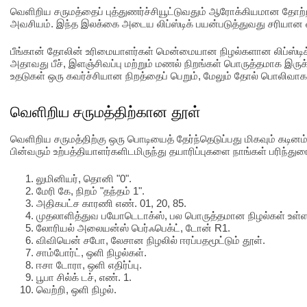
வெளிறிய சருமத்தைப் புத்துணர்ச்சியூட்டுவதும் ஆரோக்கியமான தோற்
அவசியம். இந்த இலக்கை அடைய லிப்ஸ்டிக் பயன்படுத்துவது சரியான 
பீங்கான் தோலின் உரிமையாளர்கள் மென்மையான நிழல்களான லிப்ஸ்டிக்ஸ
அதாவது பீச், இளஞ்சிவப்பு மற்றும் மணல் நிறங்கள் பொருத்தமாக இருக்
உதடுகள் ஒரு கவர்ச்சியான நிறத்தைப் பெறும், மேலும் தோல் பொலிவாகவும
வெளிறிய சருமத்திற்கான தூள்
வெளிறிய சருமத்திற்கு ஒரு பொடியைத் தேர்ந்தெடுப்பது மிகவும் கடினம். 
பின்வரும் உற்பத்தியாளர்களிடமிருந்து தயாரிப்புகளை நாங்கள் பரிந்துர
லுமினியர், தொனி "0".
மேரி கே, நிறம் "தந்தம் 1".
அதிகபட்ச காரணி எண். 01, 20, 85.
முதலாளித்துவ பயோடெடாக்ஸ், பல பொருத்தமான நிழல்கள் உள்
லோரியல் அலையன்ஸ் பெர்ஃபெக்ட், டோன் R1.
விவியென் சபோ, லேசான நிழலில் ஈரப்பதமூட்டும் தூள்.
சாம்போர்ட், ஒளி நிழல்கள்.
ஈசா டோரா, ஒளி எதிர்ப்பு.
பூபா சில்க் டச், எண். 1.
வெற்றி, ஒளி நிழல்.