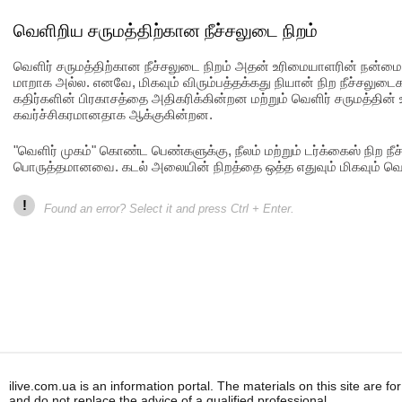
வெளிறிய சருமத்திற்கான நீச்சலுடை நிறம்
வெளிர் சருமத்திற்கான நீச்சலுடை நிறம் அதன் உரிமையாளரின் நன்ம
மாறாக அல்ல. எனவே, மிகவும் விரும்பத்தக்கது நியான் நிற நீச்சலுட
கதிர்களின் பிரகாசத்தை அதிகரிக்கின்றன மற்றும் வெளிர் சருமத்தின
கவர்ச்சிகரமானதாக ஆக்குகின்றன.
"வெளிர் முகம்" கொண்ட பெண்களுக்கு, நீலம் மற்றும் டர்க்கைஸ் நிற நீ
பொருத்தமானவை. கடல் அலையின் நிறத்தை ஒத்த எதுவும் மிகவும் வெளிர
!
Found an error? Select it and press Ctrl + Enter.
ilive.com.ua is an information portal. The materials on this site are f
and do not replace the advice of a qualified professional.