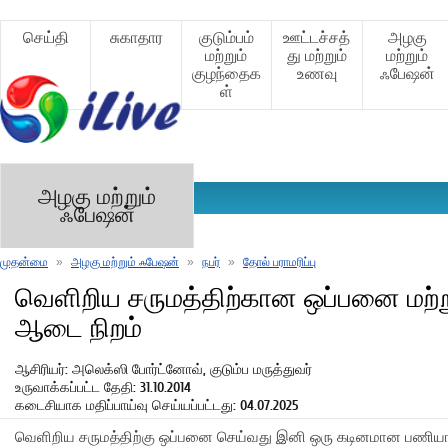
செய்தி
சுகாதார
குடும்பம்
ஊட்டச்சத்
அழகு
மற்றும்
து மற்றும்
மற்றும்
குழந்தைக
உணவு
ஃபேஷன்
ள்
அழகு மற்றும்
ஃபேஷன்
முதன்மை
»
அழகு மற்றும் ஃபேஷன்
»
நபர்
»
தோல் பராமரிப்பு
வெளிறிய சருமத்திற்கான ஒப்பனை மற்ற
ஆடை நிறம்
ஆசிரியர்: அலெக்ஸி போர்ட்னோவ், குடும்ப மருத்துவர்
உருவாக்கப்பட்ட தேதி: 31.10.2014
கடைசியாக மதிப்பாய்வு செய்யப்பட்டது: 04.07.2025
வெளிறிய சருமத்திற்கு ஒப்பனை செய்வது இனி ஒரு கடினமான பணியா