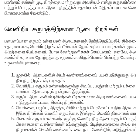
பாலினம் தங்கள் முடி நிறத்தை மாற்றுவது அவசியம் என்று கருதவில்
மற்றும் பொருத்தமான ஆடை நிறத்தின் உதவியுடன் அதிகப்படியான வெள
பிரகாசமாக்க வேண்டும்.
வெளிறிய சருமத்திற்கான ஆடை நிறங்கள்
பளபளப்பான சருமம் உள்ள பலர் ஆடைகளைத் தேர்ந்தெடுப்பதில் சிக்கல
உதாரணமாக, வெளிர் நிறங்கள் பீங்கான் தோல் உரிமையாளர்களின் முக
அவர்களை பேய்களைப் போல தோற்றமளிக்கச் செய்யலாம். எனவே, ஆட
கவர்ச்சிகரமான தோற்றத்தை உருவாக்க விரும்பினால் பின்பற்ற வேண்ட
உருவாக்கியுள்ளனர்.
முதலில், ஆடைகளில் அடர் வண்ணங்களைப் பயன்படுத்துவது அவசி
நீல நிற நிழல்கள், மரகதம்.
வெளிறிய சருமம் உள்ளவர்களுக்கு சிவப்பு, மஞ்சள் மற்றும் பச
வண்ண ஆடைகளும் நன்றாக இருக்கும்.
கருப்பு ஆடைகளின் ரசிகர்கள் பிரகாசமான ஆபரணங்களைப் பயன்
எடுத்துக்காட்டாக, சிவப்பு நிறங்களில்.
வெள்ளை, பழுப்பு, ஆரஞ்சு, கிரீம் மற்றும் டெரகோட்டா நிற ஆ
இந்த நிறங்கள் வெளிர் சருமத்தை இன்னும் வெளிர் நிறமாகக் காட்
பீங்கான் சருமம் உள்ளவர்களுக்கு வெளிர் நிற ஆடைகளும் பொரு
பிரகாசமான வண்ணங்கள் உங்களுக்குப் பிடித்தமானவை அல்ல என்றா
நிழல்களின் வெளிர் வண்ணங்களை நாட வேண்டும், எடுத்துக்காட்