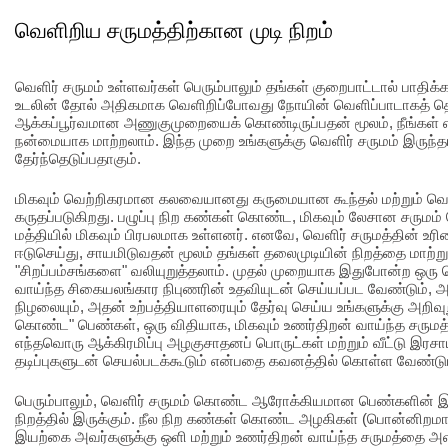
வெளிறிய சருமத்திற்கான முடி நிறம்
வெளிர் சருமம் உள்ளவர்கள் பெரும்பாலும் தங்கள் குறைபாட்டால் பாதிக்கப
உடலின் தோல் அதிகமாக வெளிறிப்போவது நோயின் வெளிப்பாடாகத் தெ
ஆக்கப்பூர்வமான அணுகுமுறையைக் கொண்டிருப்பதன் மூலம், நீங்கள் எ
நன்மையாக மாற்றலாம். இந்த முறை உங்களுக்கு வெளிர் சருமம் இருந்தால
தேர்ந்தெடுப்பதாகும்.
மிகவும் வெற்றிகரமான கலவையானது கருமையான கூந்தல் மற்றும் வெளி
கருதப்படுகிறது. பழுப்பு நிற கண்கள் கொண்ட, மிகவும் லேசான சரு
மத்தியில் மிகவும் பிரபலமாக உள்ளனர். எனவே, வெளிர் சருமத்தின் உ
ஈடுசெய்து, சாயமிடுவதன் மூலம் தங்கள் தலைமுடியின் நிறத்தை மாற்ற
"சிறப்பம்சங்களை" வலியுறுத்தலாம். முதல் முறையாக இதுபோன்ற ஒரு
வாய்ந்த சிகையலங்கார நிபுணரின் உதவியுடன் செய்யப்பட வேண்டும், 
நிழலையும், அதன் உற்பத்தியாளரையும் தேர்வு செய்ய உங்களுக்கு அறிவுற
கொண்ட" பெண்கள், ஒரு விதியாக, மிகவும் உணர்திறன் வாய்ந்த சரும
எந்தவொரு ஆக்கிரமிப்பு அழகுசாதனப் பொருட்கள் மற்றும் வீட்டு இர
தடிப்புகளுடன் செயல்படக்கூடும் என்பதை கவனத்தில் கொள்ள வேண்டும
பெரும்பாலும், வெளிர் சருமம் கொண்ட ஆரோக்கியமான பெண்களின் இய
நிறத்தில் இருக்கும். நீல நிற கண்கள் கொண்ட அழகிகள் (பொன்னிறமா
இயற்கை அவர்களுக்கு ஒளி மற்றும் உணர்திறன் வாய்ந்த சருமத்தை அ