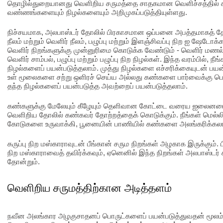
தொழில்துறையானது வெளிறிய சருமத்தை சாதகமான வெளிச்சத்தில் க
வண்ணங்களையும் நிழல்களையும் அறிமுகப்படுத்தியுள்ளது.
நிச்சயமாக, அலபாஸ்டர் தோலில் பிரகாசமான ஒப்பனை அபத்தமாகத் தோ
நீலம் மற்றும் வெளிர் நீலம், பழுப்பு மற்றும் இளஞ்சிவப்பு நிற ஐ ஷேடோ
வெளிர் நிறங்களுக்கு முன்னுரிமை கொடுக்க வேண்டும் - வெளிர் மண
வெளிர் சாம்பல், பழுப்பு மற்றும் பழுப்பு நிற நிழல்கள். இந்த வரம்பில், நீ
நிழல்களைப் பயன்படுத்தலாம். முத்து நிழல்களை எச்சரிக்கையுடன் பய
உள் மூலைகளை சற்று ஒளிரச் செய்ய அல்லது கண்களை பார்வைக்கு பெரி
தந்த நிழல்களைப் பயன்படுத்த அவற்றைப் பயன்படுத்தலாம்.
கண்களுக்கு மேலேயும் கீழேயும் தெளிவான கோட்டை வரைய ஐலைனரைப
வெளிறிய தோலில் கண்கவர் தோற்றத்தைக் கொடுக்கும். நீங்கள் மெல்
கோடுகளை உருவாக்கி, பூனையின் பாணியில் கண்களை அலங்கரிக்கலா
கருப்பு நிற மஸ்காராவுடன் பீங்கான் சரும நிறங்கள் அழகாக இருக்கும். பி
நிற மஸ்காராவைத் தவிர்க்கவும், ஏனெனில் இந்த நிறங்கள் அலபாஸ்டர்
தோன்றும்.
வெளிறிய சருமத்திற்கான அடித்தளம்
நவீன அலங்கார அழகுசாதனப் பொருட்களைப் பயன்படுத்துவதன் மூலம் ச