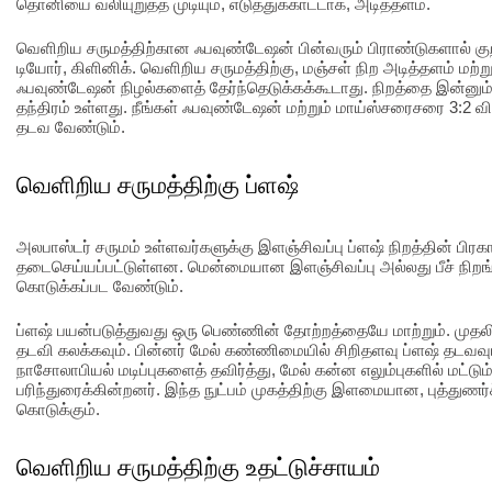
தொனியை வலியுறுத்த முடியும், எடுத்துக்காட்டாக, அடித்தளம்.
வெளிறிய சருமத்திற்கான ஃபவுண்டேஷன் பின்வரும் பிராண்டுகளால் குறி
டியோர், கிளினிக். வெளிறிய சருமத்திற்கு, மஞ்சள் நிற அடித்தளம் ம
ஃபவுண்டேஷன் நிழல்களைத் தேர்ந்தெடுக்கக்கூடாது. நிறத்தை இன்னும் 
தந்திரம் உள்ளது. நீங்கள் ஃபவுண்டேஷன் மற்றும் மாய்ஸ்சரைசரை 3:2 விக
தடவ வேண்டும்.
வெளிறிய சருமத்திற்கு ப்ளஷ்
அலபாஸ்டர் சருமம் உள்ளவர்களுக்கு இளஞ்சிவப்பு ப்ளஷ் நிறத்தின் பிர
தடைசெய்யப்பட்டுள்ளன. மென்மையான இளஞ்சிவப்பு அல்லது பீச் நிறங
கொடுக்கப்பட வேண்டும்.
ப்ளஷ் பயன்படுத்துவது ஒரு பெண்ணின் தோற்றத்தையே மாற்றும். முதலில
தடவி கலக்கவும். பின்னர் மேல் கண்ணிமையில் சிறிதளவு ப்ளஷ் தடவவ
நாசோலாபியல் மடிப்புகளைத் தவிர்த்து, மேல் கன்ன எலும்புகளில் மட்டும
பரிந்துரைக்கின்றனர். இந்த நுட்பம் முகத்திற்கு இளமையான, புத்துணர்ச
கொடுக்கும்.
வெளிறிய சருமத்திற்கு உதட்டுச்சாயம்