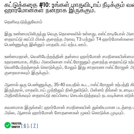
கட்டுக்கதை #10: உங்கள் மாதவிடாய் நீடிக்கும் வ
ஹார்மோன்கள் நன்றாக இருக்கும்.
தெளிவுபடுத்துவோம்
இது உண்மையிலிருந்து வெகு தொலைவில் உள்ளது. எஸ்ட்ராடியோல் அள
தைராய்டு சுரப்பி மிகக் குறைந்த அளவு T3 மற்றும் T4 ஹார்மோன்களை உ
பெண்ணுக்கு இன்னும் மாதவிடாய் ஏற்படலாம்.
உண்மைதான், வெளியேற்றத்தின் தன்மை ஹார்மோன் சமநிலையின்மையை
உதாரணமாக, சிறிய அளவிலான ஈஸ்ட்ரோஜனும் குறைந்த தைராய்டு உற்
வெளியேற்றத்தைக் கொடுக்கும், மேலும் இது சாதாரண ஈஸ்ட்ரோஜன் 
குறைவாகவும் இருக்கும்.
ஆனால் ஒரு பெண்ணுக்கு, 35-40 வயதில் கூட, ஈஸ்ட்ரோஜன் உற்பத்தி கி
இருந்தால், மாதவிடாய் முற்றிலும் நின்றுவிடும். பின்னர் நீங்கள் 
அதிகரிக்கவும் தைராய்டு சுரப்பியை செயல்படுத்தவும் நடவடிக்கை எடுக
கவனமாக இருங்கள்: ஹார்மோன் சமநிலையின் துல்லியமான படத்தை மா
அல்ல, ஆனால் ஹார்மோன் சோதனைகள் மூலம் கொடுக்க முடியும்.
[
6
], [
7
]