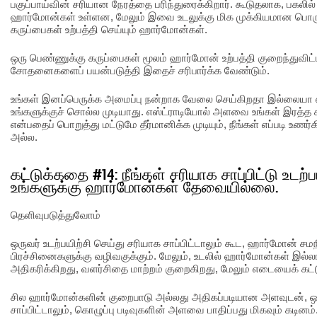
பகுப்பாய்வின் சரியான நேரத்தை பரிந்துரைக்கிறார். கூடுதலாக, பகலி
ஹார்மோன்கள் உள்ளன, மேலும் இவை உடலுக்கு மிக முக்கியமான பொர
கருப்பைகள் உற்பத்தி செய்யும் ஹார்மோன்கள்.
ஒரு பெண்ணுக்கு கருப்பைகள் மூலம் ஹார்மோன் உற்பத்தி குறைந்துவிட
சோதனைகளைப் பயன்படுத்தி இதைச் சரிபார்க்க வேண்டும்.
உங்கள் இனப்பெருக்க அமைப்பு நன்றாக வேலை செய்கிறதா இல்லையா 
உங்களுக்குச் சொல்ல முடியாது. எஸ்ட்ராடியோல் அளவை உங்கள் இரத்த ச
என்பதைப் பொறுத்து மட்டுமே தீர்மானிக்க முடியும், நீங்கள் எப்படி உணர்
அல்ல.
கட்டுக்கதை #14: நீங்கள் சரியாக சாப்பிட்டு உடற்ப
உங்களுக்கு ஹார்மோன்கள் தேவையில்லை.
தெளிவுபடுத்துவோம்
ஒருவர் உடற்பயிற்சி செய்து சரியாக சாப்பிட்டாலும் கூட, ஹார்மோன் 
பிரச்சினைகளுக்கு வழிவகுக்கும். மேலும், உடலில் ஹார்மோன்கள் இல்ல
அதிகரிக்கிறது, வளர்சிதை மாற்றம் குறைகிறது, மேலும் எடையைக் கட்டு
சில ஹார்மோன்களின் குறைபாடு அல்லது அதிகப்படியான அளவுடன், ஒர
சாப்பிட்டாலும், கொழுப்பு படிவுகளின் அளவை பாதிப்பது மிகவும் கடின