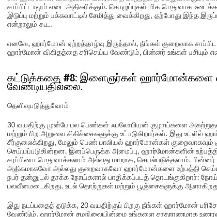
சாப்பிட்டாலும் எடை அதிகரிக்கும். கொழுப்புகள் மிக மெதுவாக உடைக்
இடுப்பு மற்றும் பக்கவாட்டில் சேமித்து வைக்கிறது, தற்போது இந்த இரு
என்றாலும் கூட.
எனவே, ஹார்மோன் ஏற்றத்தாழ்வு இருந்தால், நீங்கள் குறைவாக சாப்பிட
ஹார்மோன் விகிதத்தை சரிசெய்ய வேண்டும், பின்னர் உங்கள் பசியும் எட
கட்டுக்கதை #8: இளைஞர்கள் ஹார்மோன்களை 
வேண்டியதில்லை.
தெளிவுபடுத்துவோம்
30 வயதிற்கு முன்பே பல பெண்கள் ஃபலோபியன் குழாய்களை அகற்றுதல
மற்றும் பிற அறுவை சிகிச்சைகளுக்கு உட்படுகிறார்கள். இது உடலில்
சீர்குலைக்கிறது, மேலும் பெண் பாலியல் ஹார்மோன்கள் குறைவாகவும் 
செய்யப்படுகின்றன. இனப்பெருக்க அமைப்பு, ஹார்மோன்களின் உற்பத்த
சுரப்பியை மெதுவாக்கலாம் அல்லது மாறாக, செயல்படுத்தலாம். பின்ன
அதிகமாகவோ அல்லது குறைவாகவோ ஹார்மோன்களை உற்பத்தி செய்ய
நபர் தன்னுடல் தாக்க நோய்களால் பாதிக்கப்படத் தொடங்குகிறார்: நோய் எ
பலவீனமடைகிறது, உடல் தொற்றுகள் மற்றும் பூஞ்சைகளுக்கு ஆளாகிறத
இது நடப்பதைத் தடுக்க, 20 வயதிற்குப் பிறகு நீங்கள் ஹார்மோன்
வேண்டும். ஹார்மோன் சமநிலையின்மை உங்களை சாதாரணமாக உணரவிடா