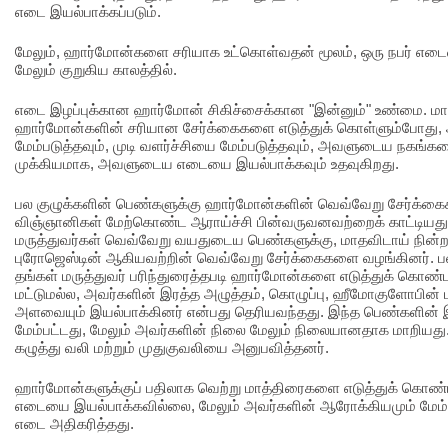
எடை இயல்பாக்கப்படும்.
மேலும், ஹார்மோன்களை சரியாக உட்கொள்வதன் மூலம், ஒரு நபர் எடையை
மேலும் குறுகிய காலத்தில்.
எடை இழப்புக்கான ஹார்மோன் சிகிச்சைக்கான "இன்னும்" உண்மை. மாத
ஹார்மோன்களின் சரியான சேர்க்கைகளை எடுத்துக் கொள்ளும்போது
மேம்படுத்தவும், முடி வளர்ச்சியை மேம்படுத்தவும், அவளுடைய நகங்களை
முக்கியமாக, அவளுடைய எடையை இயல்பாக்கவும் உதவுகிறது.
பல குழுக்களின் பெண்களுக்கு ஹார்மோன்களின் வெவ்வேறு சேர்க்க
விஞ்ஞானிகள் மேற்கொண்ட ஆராய்ச்சி பின்வருவனவற்றைக் காட்டியத
மருத்துவர்கள் வெவ்வேறு வயதுடைய பெண்களுக்கு, மாதவிடாய் நின்ற ப
புரோஜெஸ்டின் ஆகியவற்றின் வெவ்வேறு சேர்க்கைகளை வழங்கினர். பல
தங்கள் மருத்துவர் பரிந்துரைத்தபடி ஹார்மோன்களை எடுத்துக் கொ
மட்டுமல்ல, அவர்களின் இரத்த அழுத்தம், கொழுப்பு, ஹீமோகுளோபின் 
அளவையும் இயல்பாக்கினர் என்பது தெரியவந்தது. இந்த பெண்களின்
மேம்பட்டது, மேலும் அவர்களின் நிலை மேலும் நிலையானதாக மாறியது
கழுத்து வலி மற்றும் முதுகுவலியை அனுபவித்தனர்.
ஹார்மோன்களுக்குப் பதிலாக வெற்று மாத்திரைகளை எடுத்துக் கொண்
எடையை இயல்பாக்கவில்லை, மேலும் அவர்களின் ஆரோக்கியமும் மேம்
எடை அதிகரித்தது.