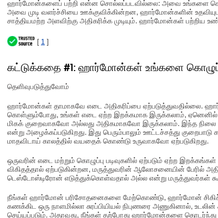
ஹார்மோன்களைப் பற்றி என்ன சொல்லப்படவில்லை: அவை உங்களை கொ
அவை முடி வளர்ச்சியை ஊக்குவிக்கின்றன, ஹார்மோன்களின் உதவியு
சாத்தியமற்ற அளவிற்கு அதிகரிக்க முடியும். ஹார்மோன்கள் பற்றிய
[
1
]
கட்டுக்கதை #1: ஹார்மோன்கள் உங்களை கொழுப்ப
தெளிவுபடுத்துவோம்
ஹார்மோன்கள் தாமாகவே எடை அதிகரிப்பை ஏற்படுத்துவதில்லை. ஹார
கொள்ளும்போது, உங்கள் எடை ஏற்ற இறக்கமாக இருக்கலாம், ஏனெனில் 
மிகக் குறைவாகவோ அல்லது அதிகமாகவோ இருக்கலாம். இந்த நில
என்று அழைக்கப்படுகிறது. இது பெரும்பாலும் ஊட்டச்சத்து குறைபா
மாதவிடாய் காலத்தில் வயதைக் கொண்டு உருவாகவோ ஏற்படுகிறது.
ஒருவரின் எடை மற்றும் கொழுப்பு படிவுகளில் ஏற்படும் ஏற்ற இறக்கங
விகிதத்தால் ஏற்படுகின்றன, மருத்துவரின் ஆலோசனையின் பேரில் அத
டெஸ்டோஸ்டிரோன் எடுத்துக்கொள்வதால் அல்ல என்று மருத்துவர்கள் கூ
நீங்கள் ஹார்மோன் பரிசோதனைகளை மேற்கொண்டு, ஹார்மோன் சிகி
கணக்கிட ஒரு நாளமில்லா சுரப்பியியல் நிபுணரை அணுகினால், உடலின
செய்யப்படும். அதாவது, நீங்கள் தற்போது ஹார்மோன்களை தொடர்ந்து 