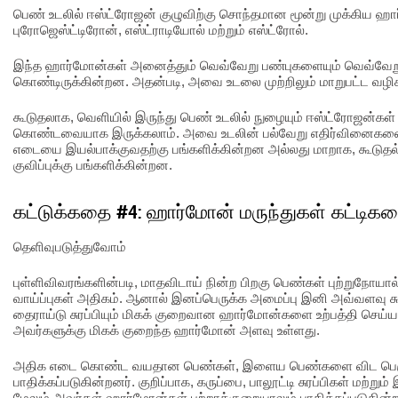
பெண் உடலில் ஈஸ்ட்ரோஜன் குழுவிற்கு சொந்தமான மூன்று முக்கிய ஹ
புரோஜெஸ்ட்டிரோன், எஸ்ட்ராடியோல் மற்றும் எஸ்ட்ரோல்.
இந்த ஹார்மோன்கள் அனைத்தும் வெவ்வேறு பண்புகளையும் வெவ்வேறு
கொண்டிருக்கின்றன. அதன்படி, அவை உடலை முற்றிலும் மாறுபட்ட வழிக
கூடுதலாக, வெளியில் இருந்து பெண் உடலில் நுழையும் ஈஸ்ட்ரோஜன்கள் 
கொண்டவையாக இருக்கலாம். அவை உடலின் பல்வேறு எதிர்வினைகளையும்
எடையை இயல்பாக்குவதற்கு பங்களிக்கின்றன அல்லது மாறாக, கூடுதல்
குவிப்புக்கு பங்களிக்கின்றன.
கட்டுக்கதை #4: ஹார்மோன் மருந்துகள் கட்டிகள
தெளிவுபடுத்துவோம்
புள்ளிவிவரங்களின்படி, மாதவிடாய் நின்ற பிறகு பெண்கள் புற்றுநோயா
வாய்ப்புகள் அதிகம். ஆனால் இனப்பெருக்க அமைப்பு இனி அவ்வளவு சுற
தைராய்டு சுரப்பியும் மிகக் குறைவான ஹார்மோன்களை உற்பத்தி செய்ய ம
அவர்களுக்கு மிகக் குறைந்த ஹார்மோன் அளவு உள்ளது.
அதிக எடை கொண்ட வயதான பெண்கள், இளைய பெண்களை விட பெரும்ப
பாதிக்கப்படுகின்றனர். குறிப்பாக, கருப்பை, பாலூட்டி சுரப்பிகள் மற்றும
மேலும் அவர்கள் ஹார்மோன்கள் பற்றாக்குறையாலும் பாதிக்கப்படுகின