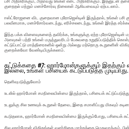
பசி அதிகரிக்கும், அதாவது உங்கள் எடை அதிகரிக்கும். இதனுடன் 
குறைதல் மற்றும் மனச்சோர்வு நிலைகள் ஆகியவையும் ஏற்படலாம்.
ஈஸ்ட்ரோஜனை விட குறைவான புரோஜெஸ்டின் இருந்தால், உங்கள் பசி குற
பலவீனமாக, மனச்சோர்வடைந்து, எரிச்சலடைந்து, உங்கள் இரத்த சர்க்கர
இந்த பக்க விளைவுகளைத் தவிர்க்க, உங்களுக்கு ஏற்ற புரோஜெஸ்டின் ம
அளவுகள் பற்றி உங்கள் மருத்துவரிடம் பேசுவதை உறுதிப்படுத்திக் கொள்ளு
கட்டுப்பாட்டு மாத்திரைகளில் ஒன்று அல்லது மற்றொரு கூறுகளின் வ
குறைக்கவோ வேண்டியிருக்கலாம்.
கட்டுக்கதை #7: ஹார்மோன்களுக்கும் இதற்கும் எ
இல்லை, உங்கள் பசியைக் கட்டுப்படுத்த முடியாது.
தெளிவுபடுத்துவோம்
உடலில் ஹார்மோன் சமநிலையின்மை இருந்தால், பசியைக் கட்டுப்படுத்து
உடலுக்கு சில உணவுக் கூறுகள் தேவை, இதை சமாளிப்பது மிகவும் கடின
கூடுதலாக, ஹார்மோன் சமநிலையின்மை இருக்கும்போது, பசியைக் கட்டு
சில ஹார்மோன் விகிதங்கள் வளர்சிதை மாற்றத்தை மெதுவாக்கும், பின