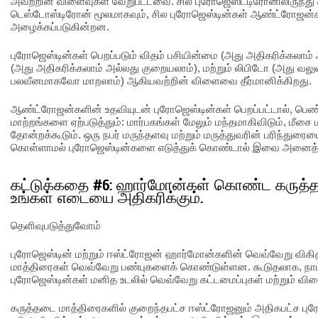
அவற்றின் விளைவுகள் வேறுபட்டவை. சில புரோஜெஸ்ட்டிரோனிலிருந்து ச
டெஸ்டோஸ்டிரோன் மூலமாகவும், சில புரோஜெஸ்டின்கள் ஆண்ட்ரோஜன்க
அழைக்கப்படுகின்றன.
புரோஜெஸ்டின்கள் பெறப்படும் விதம் பசியின்மை (அது அதிகரிக்கலாம
(அது அதிகரிக்கலாம் அல்லது குறையலாம்), மற்றும் லிபிடோ (அது 
பலவீனமாகவோ மாறலாம்) ஆகியவற்றின் விளைவை தீர்மானிக்கிறது.
ஆண்ட்ரோஜன்களின் உதவியுடன் புரோஜெஸ்டின்கள் பெறப்பட்டால், பெண
மாற்றங்களை ஏற்படுத்தும்: மார்பகங்கள் மேலும் மந்தமாகிவிடும், மீசை மற
தோன்றக்கூடும். ஒரு நபர் மருந்தளவு மற்றும் மருத்துவரின் பரிந்துரைய
கொள்ளாமல் புரோஜெஸ்டின்களை எடுத்துக் கொண்டால் இவை அனைத்தும
கட்டுக்கதை #6: ஹார்மோன்கள் கொண்ட கருத்
உங்கள் எடையை அதிகரிக்கும்.
தெளிவுபடுத்துவோம்
புரோஜெஸ்டின் மற்றும் ஈஸ்ட்ரோஜன் ஹார்மோன்களின் வெவ்வேறு வி
மாத்திரைகள் வெவ்வேறு பண்புகளைக் கொண்டுள்ளன. கூடுதலாக, நாம
புரோஜெஸ்டின்கள் மனித உடலில் வெவ்வேறு கட்டமைப்புகள் மற்றும்
கருத்தடை மாத்திரைகளில் குறைந்தபட்ச ஈஸ்ட்ரோஜனும் அதிகபட்ச புரோ