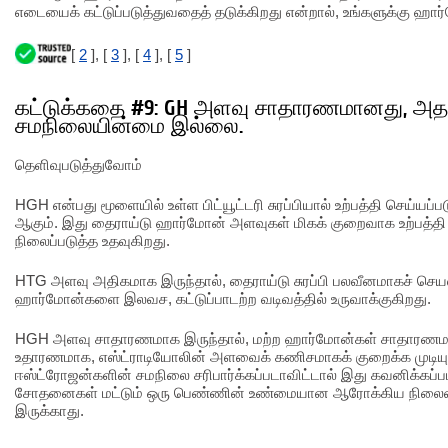
எடையைக் கட்டுப்படுத்துவதைத் தடுக்கிறது என்றால், உங்களுக்கு ஹா
[
2
], [
3
], [
4
], [
5
]
கட்டுக்கதை #9: GH அளவு சாதாரணமானது, அ
சமநிலையின்மை இல்லை.
தெளிவுபடுத்துவோம்
HGH என்பது மூளையில் உள்ள பிட்யூட்டரி சுரப்பியால் உற்பத்தி செய்யப
ஆகும். இது தைராய்டு ஹார்மோன் அளவுகள் மிகக் குறைவாக உற்பத்தி
நிலைப்படுத்த உதவுகிறது.
HTG அளவு அதிகமாக இருந்தால், தைராய்டு சுரப்பி பலவீனமாகச் செயல்ப
ஹார்மோன்களை இலவச, கட்டுப்பாடற்ற வடிவத்தில் உருவாக்குகிறது.
HGH அளவு சாதாரணமாக இருந்தால், மற்ற ஹார்மோன்கள் சாதாரணமாக
உதாரணமாக, எஸ்ட்ராடியோலின் அளவைக் கணிசமாகக் குறைக்க முடியும்
ஈஸ்ட்ரோஜன்களின் சமநிலை சரிபார்க்கப்படாவிட்டால் இது கவனிக்கப
சோதனைகள் மட்டும் ஒரு பெண்ணின் உண்மையான ஆரோக்கிய நிலைய
இருக்காது.