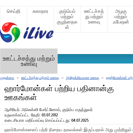
செய்தி
சுகாதார
குடும்பம்
ஊட்டச்சத்
அழகு
மற்றும்
து மற்றும்
மற்றும்
குழந்தைக
உணவு
ஃபேஷன்
ள்
ஊட்டச்சத்து மற்றும்
உணவு
முதன்மை
»
ஊட்டச்சத்து மற்றும் உணவு
»
ஆரோக்கியமான உணவு
»
ஹார்மோன்கள் மற்
ஹார்மோன்கள் பற்றிய பதினான்கு
ஊகங்கள்
ஆசிரியர்: அலெக்ஸி போர்ட்னோவ், குடும்ப மருத்துவர்
உருவாக்கப்பட்ட தேதி: 03.07.2012
கடைசியாக மதிப்பாய்வு செய்யப்பட்டது: 04.07.2025
ஹார்மோன்களைப் பற்றி நிறைய தகவல்கள் இருப்பதால் அது முற்றிலும் 