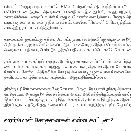
மிகவும் மீளமுடியாத வகையில். PMS அறிகுறிகள் ஆரம்பத்தில் பலவீன
மகிழ்ச்சியடைந்தாள். அவளுடைய மனநிலை இன்னும் சீரானது, மற்ற
உணரவில்லை. மாதவிடாயின் போது வலி உணர்வுகள் இல்லை. மேலும் அந்
மாயாஜாலமானது என்று நினைத்தாள். எனவே, "நிபுணர்" அறிவுறுத்தி
காலத்திற்குப் பயன்படுத்தினாள்.
எடையைக் குறைப்பது ஏற்கனவே நம்பமுடியாத அளவிற்கு கடினமாக இ
அறிகுறிகள் முழு வீச்சில் தெரிய ஆரம்பித்தபோது அந்தப் பெண் சுயநி
அவளுடைய நிலை, மேம்படுவதற்குப் பதிலாக, காலப்போக்கில் மோசமட
தன் எடையைக் கட்டுப்படுத்த, அவள் குறைவாக சாப்பிட்டாள், தொடர்ந்து
வைட்டமின் காம்ப்ளக்ஸ் எடுத்துக் கொண்டாள், ஆனால் அவள் மோசமாக
சோம்பல், சோர்வு, அதிகரித்த சோர்வு அவளை முழுமையாக வேலை 
தனிப்பட்ட வாழ்க்கையை நடத்தவோ அனுமதிக்கவில்லை.
இரத்த பரிசோதனைகளை மேற்கொண்ட பிறகு, நோயாளி இந்த அனைத்து
கூடுதலாக, அவரது இரத்த சர்க்கரை அளவு அதிகரித்திருப்பதைக் கண்டற
இரண்டு வாரங்களுக்கு முன்பு இது மிகவும் அதிகமாக இருந்தது. அந்தப
இருப்பதாக சந்தேகித்து கவலைப்பட்டார். எல்லாவற்றிற்கும் புரோஜெஸ்
ஹார்மோன் சோதனைகள் என்ன காட்டின?