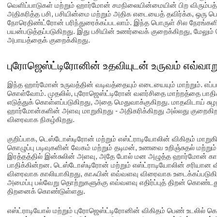
வெளிப்பாடுகள் மற்றும் ஹார்மோன் சமநிலையின்மையின் பிற விரும்பத
அதிகரித்த பசி, பசியின்மை மற்றும் அதிக எடையைத் தவிர்க்க, ஒரு ப
நோரெதிண்ட்ரோன் பரிந்துரைக்கப்படலாம். இந்த பொருள் சில நேரங்கள
பயன்படுத்தப்படுகிறது. இது பசியின் உணர்வைக் குறைக்கிறது, மேலும் 
அபாயத்தைக் குறைக்கிறது.
புரோஜெஸ்ட்டிரோனின் உதவியுடன் உருவம் எவ்வாற
இந்த ஹார்மோன் உருவத்தின் வடிவத்தையும் எடையையும் மாற்றும். எப்பட
கொள்வோம். முதலில், புரோஜெஸ்ட்டிரோன் வளர்சிதை மாற்றத்தை பாதி
எடுத்துக் கொள்ளப்படுகிறது, அதை மெதுவாக்குகிறது. மாதவிடாய் சுழற
ஹார்மோன்களின் அளவு மாறுகிறது - அதிகரிக்கிறது அல்லது குறைகிறது
விரைவாக நிகழ்கிறது.
குறிப்பாக, டெஸ்டோஸ்டிரோன் மற்றும் எஸ்ட்ராடியோலின் விகிதம் மாறு
கொழுப்பு படிவுகளின் வேகம் மற்றும் தடிமன், உணவை உறிஞ்சுதல் மற்று
இரத்தத்தில் இன்சுலின் அளவு, அதே போல் மன அழுத்த ஹார்மோன் கா
பாதிக்கின்றன. டெஸ்டோஸ்டிரோன் மற்றும் எஸ்ட்ராடியோலின் சரியான 
விரைவாக காலியாகிறது, காஃபின் எவ்வளவு விரைவாக உடைக்கப்படுகிறத
அமைப்பு பல்வேறு தொற்றுகளுக்கு எவ்வளவு எதிர்ப்புத் திறன் கொண்டது
திறனைக் கொண்டுள்ளது.
எஸ்ட்ராடியோல் மற்றும் புரோஜெஸ்ட்டிரோனின் விகிதம் பெண் உடலில் கொழ