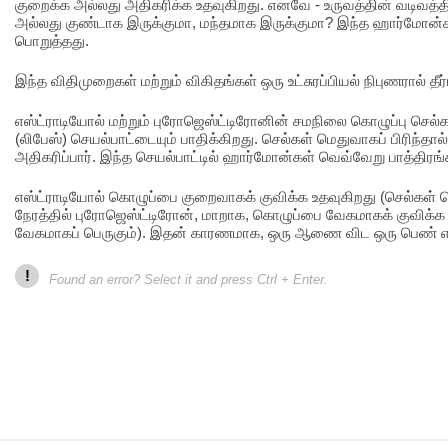
குறைக்க அல்லது அதிகரிக்க உதவுகிறது. எனவே - உருவத்தின் வடிவத
அல்லது குண்டாக இருக்குமா, மந்தமாக இருக்குமா? இந்த ஹார்மோன்
பொறுத்தது.
இந்த விதிமுறைகள் மற்றும் விகிதங்கள் ஒரு உட்சுரப்பியல் நிபுணரால் தீர்
எஸ்ட்ராடியோல் மற்றும் புரோஜெஸ்ட்டிரோனின் சமநிலை கொழுப்பு செல்க
(லிபேஸ்) செயல்பாட்டையும் பாதிக்கிறது. செல்கள் மெதுவாகப் பிரிந்தா
அதிகரிப்பார். இந்த செயல்பாட்டில் ஹார்மோன்கள் வெவ்வேறு பாத்திர
எஸ்ட்ராடியோல் கொழுப்பை குறைவாகக் குவிக்க உதவுகிறது (செல்கள் 
நேரத்தில் புரோஜெஸ்ட்டிரோன், மாறாக, கொழுப்பை வேகமாகக் குவிக்க உ
வேகமாகப் பெருகும்). இதன் காரணமாக, ஒரு ஆணை விட ஒரு பெண் எட
!
Found an error? Select it and press Ctrl + Enter.