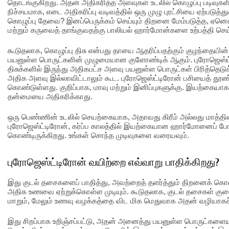
தொடங்குகிறது. அதன் அதிகரித்த அளவுகள் உடலில் கொழுப்பு படிவுகளின்
நிச்சயமாக, எடை அதிகரிப்பு வடிவத்தில் ஒரு முழு புரட்சியை ஏற்படுத்
கொழுப்பு தேவை? இனப்பெருக்கம் செய்யும் திறனை மேம்படுத்த, ஏனெனி
மற்றும் கருவைத் தாங்குவதற்கு பாலியல் ஹார்மோன்களை உற்பத்தி செய்ய
கூடுதலாக, கொழுப்பு திசு என்பது தாயை ஆதரிப்பதற்கும் குழந்தையின
பயனுள்ள பொருட்களின் முழுமையான குளோண்டிக் ஆகும். புரோஜெஸ்ட்ட
திசுக்களில் இருந்து அதிகபட்ச அளவு பயனுள்ள பொருட்கள் பிரித்தெடுக
அதிக அளவு இல்லாவிட்டாலும் கூட. புரோஜெஸ்ட்டிரோன் பசியைத் தூண்
கொண்டுள்ளது. குறிப்பாக, மாவு மற்றும் இனிப்புகளுக்கு. இயற்கைய
தன்மையை அதிகரிக்காது.
ஒரு பெண்ணின் உடலில் செயற்கையாக, அதாவது கிரீம் அல்லது மாத்திரை
புரோஜெஸ்ட்டிரோன், கர்ப்ப காலத்தில் இயற்கையான ஹார்மோனைப்
கொண்டிருக்கிறது. உங்கள் சொந்த முடிவுகளை வரையவும்.
புரோஜெஸ்ட்டிரோன் வயிற்றை எவ்வாறு பாதிக்கிறது?
இது குடல் தசைகளைப் பாதித்து, அவற்றைத் தளர்த்தும் திறனைக் கொண
அதிக உணவை ஏற்றுக்கொள்ள முடியும். கூடுதலாக, குடல் தசைகள் க
மாறும், மேலும் உணவு வழக்கத்தை விட மிக மெதுவாக அதன் வழியாகச்
இது சிறப்பாக உறிஞ்சப்பட்டு, அதன் அனைத்து பயனுள்ள பொருட்களையும்