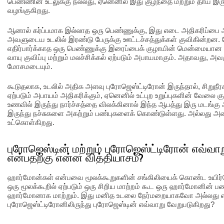
பெண்ணின் உடலுக்கு நல்லது, ஏனெனில் இது குழந்தை மற்றும் தாய் இர
வழங்குகிறது.
ஆனால் கர்ப்பமாக இல்லாத ஒரு பெண்ணுக்கு, இது எடை அதிகரிப்பை அச
அவளுடைய உடலில் இரண்டு பேருக்கு ஊட்டச்சத்துக்கள் குவிகின்றன.
எதிர்பார்க்காத ஒரு பெண்ணுக்கு இரைப்பைக் குழாயின் மென்மையான
வாயு குவிப்பு மற்றும் மலச்சிக்கல் ஏற்படும் அபாயமாகும். அதாவது,
மோசமடையும்.
கூடுதலாக, உடலில் அதிக அளவு புரோஜெஸ்ட்டிரோன் இருந்தால், சிறுநீரகம
ஏற்படும் அபாயம் அதிகரிக்கும், ஏனெனில் உட்புற உறுப்புகளின் வேலை
உணவில் இருந்து நார்ச்சத்தை விலக்கினால் இந்த ஆபத்து இரு மடங்கு 
இருந்து நச்சுகளை அகற்றும் பண்புகளைக் கொண்டுள்ளது. அல்லது 
உட்கொள்கிறது.
புரோஜெஸ்டின் மற்றும் புரோஜெஸ்ட்டிரோன் எவ்வ
என்பதற்கு என்ன வித்தியாசம்?
ஹார்மோன்கள் என்பவை மூலக்கூறுகளின் சங்கிலியைக் கொண்ட உயிர்வ
ஒரு மூலக்கூறில் ஏற்படும் ஒரு சிறிய மாற்றம் கூட ஒரு ஹார்மோனின்
ஹார்மோனாக மாற்றும். இது மனித உடலை நேர்மறையாகவோ அல்லது எ
புரோஜெஸ்ட்டிரோனிலிருந்து புரோஜெஸ்டின் எவ்வாறு வேறுபடுகிறது?