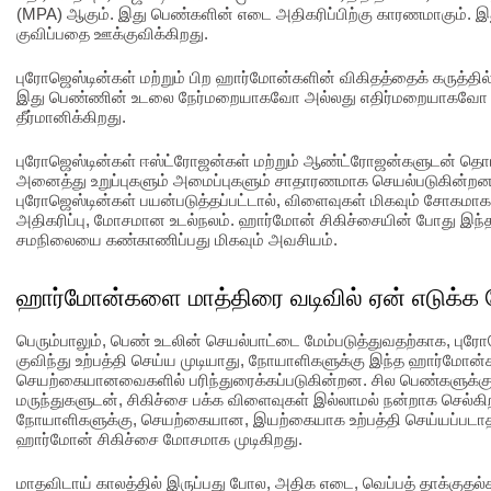
(MPA) ஆகும். இது பெண்களின் எடை அதிகரிப்பிற்கு காரணமாகும். இ
குவிப்பதை ஊக்குவிக்கிறது.
புரோஜெஸ்டின்கள் மற்றும் பிற ஹார்மோன்களின் விகிதத்தைக் கருத்தில்
இது பெண்ணின் உடலை நேர்மறையாகவோ அல்லது எதிர்மறையாகவோ எவ
தீர்மானிக்கிறது.
புரோஜெஸ்டின்கள் ஈஸ்ட்ரோஜன்கள் மற்றும் ஆண்ட்ரோஜன்களுடன் தொட
அனைத்து உறுப்புகளும் அமைப்புகளும் சாதாரணமாக செயல்படுகின்றன
புரோஜெஸ்டின்கள் பயன்படுத்தப்பட்டால், விளைவுகள் மிகவும் சோகமாக
அதிகரிப்பு, மோசமான உடல்நலம். ஹார்மோன் சிகிச்சையின் போது இந
சமநிலையை கண்காணிப்பது மிகவும் அவசியம்.
ஹார்மோன்களை மாத்திரை வடிவில் ஏன் எடுக்க 
பெரும்பாலும், பெண் உடலின் செயல்பாட்டை மேம்படுத்துவதற்காக, பு
குவிந்து உற்பத்தி செய்ய முடியாது, நோயாளிகளுக்கு இந்த ஹார்மோன்க
செயற்கையானவைகளில் பரிந்துரைக்கப்படுகின்றன. சில பெண்களுக
மருந்துகளுடன், சிகிச்சை பக்க விளைவுகள் இல்லாமல் நன்றாக செல்க
நோயாளிகளுக்கு, செயற்கையான, இயற்கையாக உற்பத்தி செய்யப்படாத
ஹார்மோன் சிகிச்சை மோசமாக முடிகிறது.
மாதவிடாய் காலத்தில் இருப்பது போல, அதிக எடை, வெப்பத் தாக்குதல்கள