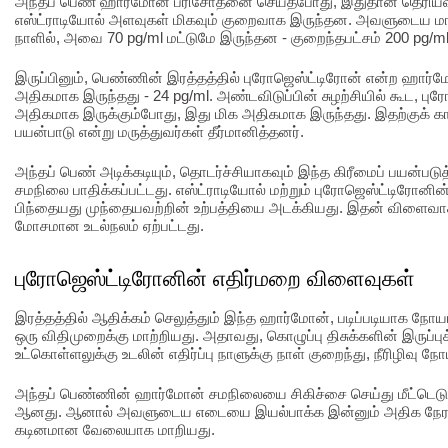
அந்தப் பெண் ஹார்மோன் பரிசோதனை செய்தபோது, இதுதான் தெரி
எஸ்ட்ராடியோல் அளவுகள் மிகவும் குறைவாக இருந்தன. அவளுடைய மாத
நாளில், அவை 70 pg/ml மட்டுமே இருந்தன - குறைந்தபட்சம் 200 pg
இருப்பினும், பெண்ணின் இரத்தத்தில் புரோஜெஸ்ட்டிரோன் என்ற ஹ
அதிகமாக இருந்தது - 24 pg/ml. அண்டவிடுப்பின் சுழற்சியில் கூட, ப
அதிகமாக இருக்கும்போது, இது மிக அதிகமாக இருந்தது. இதற்குக் கா
பயன்பாடு என்று மருத்துவர்கள் தீர்மானித்தனர்.
அந்தப் பெண் அடிக்கடியும், தொடர்ச்சியாகவும் இந்த கிரீமைப் பயன்பட
சமநிலை பாதிக்கப்பட்டது. எஸ்ட்ராடியோல் மற்றும் புரோஜெஸ்ட்டிரோனி
பிந்தையது முந்தையவற்றின் உற்பத்தியை அடக்கியது. இதன் விளைவாக 
மோசமான உடல்நலம் ஏற்பட்டது.
புரோஜெஸ்ட்டிரோனின் எதிர்மறை விளைவுகள்
இரத்தத்தில் ஆதிக்கம் செலுத்தும் இந்த ஹார்மோன், படிப்படியாக நோ
ஒரு விதிமுறைக்கு மாற்றியது. அதாவது, கொழுப்பு திசுக்களின் இருப்புக
உட்கொள்ளலுக்கு உடலின் எதிர்ப்பு நாளுக்கு நாள் குறைந்து, நீரிழிவு 
அந்தப் பெண்ணின் ஹார்மோன் சமநிலையை சிகிச்சை செய்து மீட்டெடுக
ஆனது. ஆனால் அவளுடைய எடையை இயல்பாக்க இன்னும் அதிக நேரம் எ
கடினமான வேலையாக மாறியது.