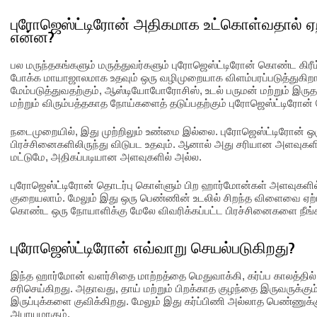
புரோஜெஸ்ட்டிரோன் அதிகமாக உட்கொள்வதால் ஏற
என்ன?
பல மருந்தகங்களும் மருத்துவர்களும் புரோஜெஸ்ட்டிரோன் கொண்ட கி
போக்க மாயாஜாலமாக உதவும் ஒரு வழிமுறையாக விளம்பரப்படுத்துகிறா
மேம்படுத்துவதற்கும், ஆஸ்டியோபோரோசிஸ், உடல் பருமன் மற்றும் 
மற்றும் விரும்பத்தகாத நோய்களைத் தடுப்பதற்கும் புரோஜெஸ்ட்டிரோன் 
நடைமுறையில், இது முற்றிலும் உண்மை இல்லை. புரோஜெஸ்ட்டிரோன் 
பிரச்சினைகளிலிருந்து விடுபட உதவும். ஆனால் அது சரியான அளவுகளில
மட்டுமே, அதிகப்படியான அளவுகளில் அல்ல.
புரோஜெஸ்ட்டிரோன் தொடர்பு கொள்ளும் பிற ஹார்மோன்கள் அளவுகளில
குறையலாம். மேலும் இது ஒரு பெண்ணின் உடலில் சிறந்த விளைவை ஏற்
கொண்ட ஒரு நோயாளிக்கு மேலே விவரிக்கப்பட்ட பிரச்சினைகளை நீங்கள்
புரோஜெஸ்ட்டிரோன் எவ்வாறு செயல்படுகிறது?
இந்த ஹார்மோன் வளர்சிதை மாற்றத்தை மெதுவாக்கி, கர்ப்ப காலத்தி
சரிசெய்கிறது. அதாவது, தாய் மற்றும் பிறக்காத குழந்தை இருவருக்கும
இருப்புக்களை குவிக்கிறது. மேலும் இது கர்ப்பிணி அல்லாத பெண்ணுக்கு
அபாயமாகும்.