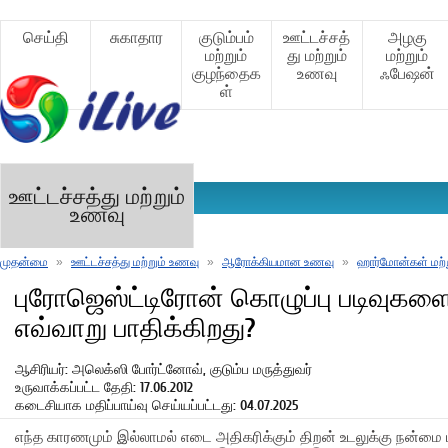
செய்தி
சுகாதார
குடும்பம்
ஊட்டச்சத்
அழகு
மற்றும்
து மற்றும்
மற்றும்
குழந்தைக
உணவு
ஃபேஷன்
ள்
ஊட்டச்சத்து மற்றும்
உணவு
முதன்மை
»
ஊட்டச்சத்து மற்றும் உணவு
»
ஆரோக்கியமான உணவு
»
ஹார்மோன்கள் மற்
புரோஜெஸ்ட்டிரோன் கொழுப்பு படிவுகள
எவ்வாறு பாதிக்கிறது?
ஆசிரியர்: அலெக்ஸி போர்ட்னோவ், குடும்ப மருத்துவர்
உருவாக்கப்பட்ட தேதி: 17.06.2012
கடைசியாக மதிப்பாய்வு செய்யப்பட்டது: 04.07.2025
எந்த காரணமும் இல்லாமல் எடை அதிகரிக்கும் திறன் உடலுக்கு நன்மை