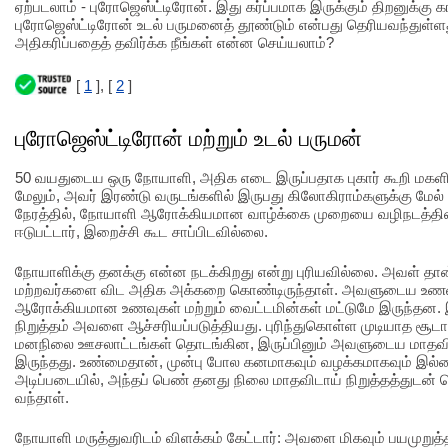
ஏற்படலாம் - புரோஜெஸ்ட்டிரோன். இது கர்ப்பமாக இருக்கும் திறனுக்க
புரோஜெஸ்ட்டிரோன் உடல் பருமனைத் தூண்டும் என்பது தெரியவந்துள்ளத
அதிகரிப்பதைத் தவிர்க்க நீங்கள் என்ன செய்யலாம்?
[
1
], [
2
]
புரோஜெஸ்ட்டிரோன் மற்றும் உடல் பருமன்
50 வயதுடைய ஒரு நோயாளி, அதிக எடை இருப்பதாக புகார் கூறி மகளிர
மேலும், அவர் இரண்டு வருடங்களில் இருபது கிலோகிராம்களுக்கு மேல்
நேரத்தில், நோயாளி ஆரோக்கியமான வாழ்க்கை முறையை வழிநடத்தின
ஈடுபட்டார், இறைச்சி கூட சாப்பிடவில்லை.
நோயாளிக்கு தனக்கு என்ன நடக்கிறது என்று புரியவில்லை. அவள் தான்
மற்றவர்களை விட அதிக அக்கறை கொண்டிருந்தாள். அவளுடைய உணவில்
ஆரோக்கியமான உணவுகள் மற்றும் வைட்டமின்கள் மட்டுமே இருந்தன. இர
நிறுத்தம் அவளை ஆச்சரியப்படுத்தியது. புரிந்துகொள்ள முடியாத சூட
மனநிலை ஊசலாட்டங்கள் தொடங்கின, இருப்பினும் அவளுடைய மாதவிட
இருந்தது. உண்மைதான், முன்பு போல கனமாகவும் வழக்கமாகவும் இல்ல
அடிப்படையில், அந்தப் பெண் தனது நிலை மாதவிடாய் நிறுத்தத்துடன் த
வந்தாள்.
நோயாளி மருத்துவரிடம் விளக்கம் கேட்டார்: அவளை மிகவும் பயமுற