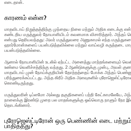
எடைதான்.
காரணம் என்ன?
மாதவிடாய் நிறுத்தத்திற்கு முந்தைய நிலை மற்றும் அதிக எடைக்கு 
கண்டறிய மருத்துவர் நோயாளியிடம் கவனமாக விசாரித்தார். அந்தப் ப
என்பது தெரியவந்தது: அவர் மருத்துவரை அணுகாமல் எந்த மருந்துகள
ஹார்மோன்களைப் பயன்படுத்தவில்லை மற்றும் வாய்வழி கருத்தடை ம
பயன்படுத்தவில்லை.
ஆனால் நோயாளியின் உடலில் ஏற்பட்ட அனைத்து மாற்றங்களையும் வெளிச்
உண்மை வெளிச்சத்திற்கு வந்தது. 2 ஆண்டுகளுக்கு முன்பு, அவள் 
மாதவிடாய் முன் நோய்க்குறியின் தோற்றத்தைப் போக்க அந்தப் பெண்ணுக
பரிந்துரைக்கப்பட்டது. அந்த கிரீம் அதிக அளவுகளில் புரோஜெஸ்ட்ட
கொண்டிருந்தது.
மருத்துவரின் டிப்ளமோ அல்லது தகுதிகளைப் பற்றி கேட்காமலேயே, அந்
நாளைக்கு இரண்டு முறை பல மாதங்களுக்கு ஒவ்வொரு நாளும் நேர இ
தொடங்கினார்.
புரோஜெஸ்ட்டிரோன் ஒரு பெண்ணின் எடை மற்றும
பாதித்தது?