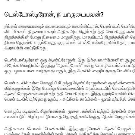
டெஸ்டோஸ்டிரோன், நீ யாருடையவன்?
நீங்கள் கவனமாகவும் கவனமாகவும் கணக்கிட்டால், பெண் உடல் டெ
விட மிகவும் திறமையாகவும் அதிக அளவிலும் உற்பத்தி செய்கிறது என்
நிறுத்தத்தின் போது நிலைமை மாறுகிறது. மாதவிடாய் நிறுத்தத்தின் த
நிலை நெருங்கி வரும்போது, ஒரு பெண் டெஸ்டோஸ்டிரோனில் தோராயம
ஆராய்ச்சி காட்டுகிறது.
டெஸ்டோஸ்டிரோன் ஒரு ஆண்ட்ரோஜன். இது இந்த ஹார்மோனின் குழுவ
கிரேக்க மொழியில் இருந்து "ஆண்ட்ரோஸ்" என்று மொழிபெயர்க்கப்பட்
ஒரு பழமையான வார்த்தையாகும், இது அசலில் தைரியத்தை வெளிப்பட
பெண் உடலில் உள்ள கொழுப்பிலிருந்து ஆண்ட்ரோஜன்கள் ஒருங்கிணைக்
விந்தணுக்கள் இதே போன்ற கொள்கையின் அடிப்படையில் செயல்படு
ஆண்ட்ரோஜன்களையும் உற்பத்தி செய்கின்றன. இந்த ஹார்மோனில் மிக
பெண் உடலில் மற்றொரு உறுப்பு - அட்ரீனல் சுரப்பிகள் - மூலம் உற்பத்தி செ
கொழுப்பு படிவுகள், சிறுநீரகங்கள், மூளை, கல்லீரல் மற்றும் தோலின் 
காணப்படும் சிறப்பு கட்டுமானத் தொகுதிகளிலிருந்து ஆண்ட்ரோஜன்கள்
அதிக எடை கொண்ட பெண்களில், இந்த ஹார்மோன் - ஆண்ட்ரோஜன் 
மருத்துவர்கள் கவனிக்கின்றனர். அதன் அதிகரித்த தொகுப்பு காரண