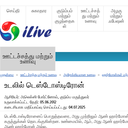
செய்தி
சுகாதார
குடும்பம்
ஊட்டச்சத்
அழகு
மற்றும்
து மற்றும்
மற்றும்
குழந்தைக
உணவு
ஃபேஷன்
ள்
ஊட்டச்சத்து மற்றும்
உணவு
முதன்மை
»
ஊட்டச்சத்து மற்றும் உணவு
»
ஆரோக்கியமான உணவு
»
ஹார்மோன்கள் மற்
உடலில் டெஸ்டோஸ்டிரோன்
ஆசிரியர்: அலெக்ஸி போர்ட்னோவ், குடும்ப மருத்துவர்
உருவாக்கப்பட்ட தேதி: 05.06.2012
கடைசியாக மதிப்பாய்வு செய்யப்பட்டது: 04.07.2025
டெஸ்டோஸ்டிரோனைப் பொறுத்தவரை, அது முற்றிலும் ஆண் ஹார்மோன
கருத்துக்கள் தொடங்குகின்றன. உண்மையில், ஆம், அது ஆண் ஹார்மோன
ஆண் ஹார்மோன் அல்ல.