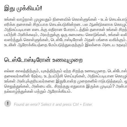
இது முக்கியம்!
உங்கள் வாழ்நாள் முழுவதும் நினைவில் கொள்ளுங்கள் - உடல் செயல்ப
எரிக்க தசைகள் சிறப்பாக செயல்படுகின்றன. பல ஆண்டுகளாக கொழுப்
அதிகப்படியான எடைக்கு எதிரான போராட்டத்தில் தசைகள் உங்கள் சிறந்
பயிற்சி அளிக்கவும், அவற்றுக்கு ஒரு சுமையை கொடுங்கள், உங்கள் 
வளர்த்துக் கொள்ளுங்கள், டெஸ்டோஸ்டிரோன் அதன் பங்கை வகிக்கும்
உடலின் ஆரோக்கியத்தை மேம்படுத்துவதற்கும் இலக்கை அடைய உதவும்
டெஸ்டோஸ்டிரோன் உணவுமுறை
எல்லா காலத்திற்கும், யுகத்திற்கும் ஏற்ற சிறந்த உணவுமுறை. டெஸ்ட
தலைவர்களின் தேர்வு. உடற்பயிற்சி செய்யுங்கள், அதிகப்படியான கொழுப
உங்கள் அன்புக்குரியவர்களை இதுபோன்ற முறைகளில் ஈடுபடுத்தவும். 
செலுத்துங்கள், அன்பை விட சிறந்தது எதுவாக இருக்க முடியும்? அன்
நல்வாழ்த்துக்கள் மற்றும் ஆரோக்கியம்.
!
Found an error? Select it and press Ctrl + Enter.