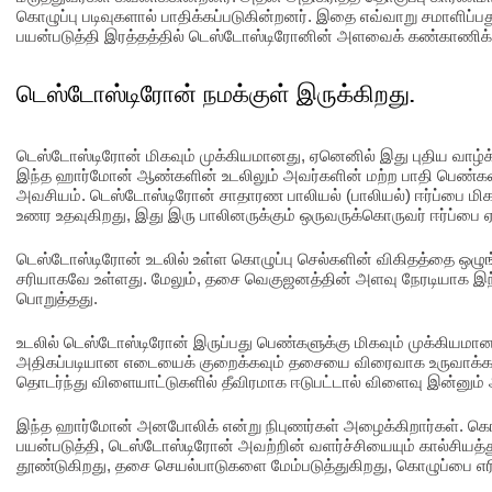
கொழுப்பு படிவுகளால் பாதிக்கப்படுகின்றனர். இதை எவ்வாறு சமாள
பயன்படுத்தி இரத்தத்தில் டெஸ்டோஸ்டிரோனின் அளவைக் கண்காணிக்க
டெஸ்டோஸ்டிரோன் நமக்குள் இருக்கிறது.
டெஸ்டோஸ்டிரோன் மிகவும் முக்கியமானது, ஏனெனில் இது புதிய வாழ்
இந்த ஹார்மோன் ஆண்களின் உடலிலும் அவர்களின் மற்ற பாதி பெண்கள
அவசியம். டெஸ்டோஸ்டிரோன் சாதாரண பாலியல் (பாலியல்) ஈர்ப்பை மி
உணர உதவுகிறது, இது இரு பாலினருக்கும் ஒருவருக்கொருவர் ஈர்ப்பை ஏற
டெஸ்டோஸ்டிரோன் உடலில் உள்ள கொழுப்பு செல்களின் விகிதத்தை ஒழுங்
சரியாகவே உள்ளது. மேலும், தசை வெகுஜனத்தின் அளவு நேரடியாக 
பொறுத்தது.
உடலில் டெஸ்டோஸ்டிரோன் இருப்பது பெண்களுக்கு மிகவும் முக்கியமா
அதிகப்படியான எடையைக் குறைக்கவும் தசையை விரைவாக உருவாக்கவும
தொடர்ந்து விளையாட்டுகளில் தீவிரமாக ஈடுபட்டால் விளைவு இன்னும் 
இந்த ஹார்மோன் அனபோலிக் என்று நிபுணர்கள் அழைக்கிறார்கள். கொழு
பயன்படுத்தி, டெஸ்டோஸ்டிரோன் அவற்றின் வளர்ச்சியையும் கால்சியத்
தூண்டுகிறது, தசை செயல்பாடுகளை மேம்படுத்துகிறது, கொழுப்பை எரி