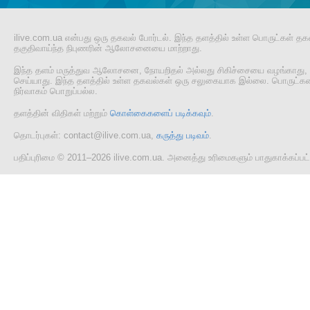
ilive.com.ua என்பது ஒரு தகவல் போர்டல். இந்த தளத்தில் உள்ள பொருட்கள் தக
தகுதிவாய்ந்த நிபுணரின் ஆலோசனையை மாற்றாது.
இந்த தளம் மருத்துவ ஆலோசனை, நோயறிதல் அல்லது சிகிச்சையை வழங்காது, 
செய்யாது. இந்த தளத்தில் உள்ள தகவல்கள் ஒரு சலுகையாக இல்லை. பொருட்களை
நிர்வாகம் பொறுப்பல்ல.
தளத்தின் விதிகள் மற்றும்
கொள்கைகளைப் படிக்கவும்
.
தொடர்புகள்: contact@ilive.com.ua,
கருத்து படிவம்
.
பதிப்புரிமை © 2011–2026 ilive.com.ua. அனைத்து உரிமைகளும் பாதுகாக்கப்ப