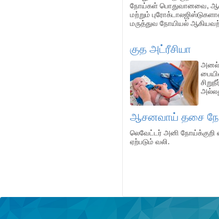
நோய்கள் பொதுவானவை, ஆனால்
மற்றும் புரோக்டாலஜிஸ்டுகளா
மருத்துவ நோயியல் ஆகியவற்ற
குத அட்ரீசியா
அனல் 
பையில
சிறுந
அல்லத
ஆசனவாய் தசை நோய
லெவேட்டர் அனி நோய்க்குறி 
ஏற்படும் வலி.
Pages