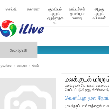
செய்தி
சுகாதார
குடும்பம்
ஊட்டச்சத்
அழகு
மற்றும்
து மற்றும்
மற்றும்
குழந்தைக
உணவு
ஃபேஷன்
ள்
சுகாதார
முதன்மை
»
சுகாதார
»
நோய்
மலக்குடல் மற்று
மலக்குடல் நோய்கள் தலைப்ப
செய்யப்படுகிறது, சிகிச்சை தேர
வெளிப்புற மூல நோய்
மூல நோய் பாலினத்தையோ அல்