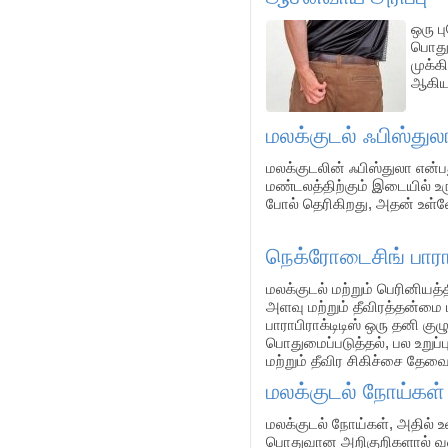
ஒரு ப
பொதுவ
முக்க
ஆகியவ
மலக்குடல் ஃபிஸ்துல
மலக்குடலின் ஃபிஸ்துலா என்பத
மண்டலத்திற்கும் இடையில் உர
போல் தெரிகிறது, அதன் உள்ளே
நெக்ரோடைசிங் பாராப
மலக்குடல் மற்றும் பெரினியத்
அளவு மற்றும் தீவிரத்தன்மை
பாராபிராக்டிடிஸ் ஒரு தனி க
பொதுமைப்படுத்தல், பல உறுப்
மற்றும் தீவிர சிகிச்சை தேவை
மலக்குடல் நோய்கள்
மலக்குடல் நோய்கள், அதில் உ
பொதுவான அறிகுறிகளால் வகை