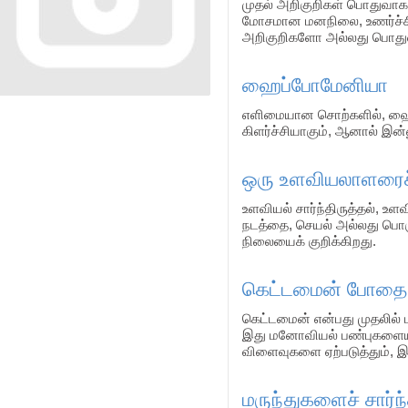
முதல் அறிகுறிகள் பொதுவாக
மோசமான மனநிலை, உணர்ச்சிக
அறிகுறிகளோ அல்லது பொது
ஹைப்போமேனியா
எளிமையான சொற்களில், ஹை
கிளர்ச்சியாகும், ஆனால் இன்
ஒரு உளவியலாளரைச் 
உளவியல் சார்ந்திருத்தல், உளவ
நடத்தை, செயல் அல்லது பொரு
நிலையைக் குறிக்கிறது.
கெட்டமைன் போதை
கெட்டமைன் என்பது முதலில் ம
இது மனோவியல் பண்புகளையும
விளைவுகளை ஏற்படுத்தும், இத
மருந்துகளைச் சார்ந்