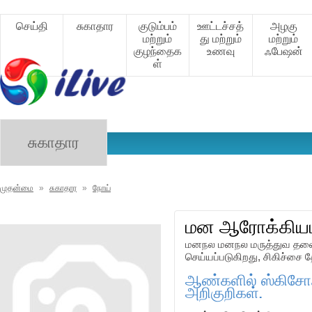
செய்தி
சுகாதார
குடும்பம்
ஊட்டச்சத்
அழகு
மற்றும்
து மற்றும்
மற்றும்
குழந்தைக
உணவு
ஃபேஷன்
ள்
சுகாதார
முதன்மை
»
சுகாதார
»
நோய்
மன ஆரோக்கியம்
மனநல மனநல மருத்துவ தலைப
செய்யப்படுகிறது, சிகிச்சை தேர
ஆண்களில் ஸ்கிசோஃப்
அறிகுறிகள்.