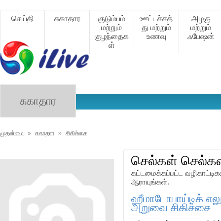
செய்தி
சுகாதார
குடும்பம்
ஊட்டச்சத்
அழகு
மற்றும்
து மற்றும்
மற்றும்
குழந்தைக
உணவு
ஃபேஷன்
ள்
சுகாதார
முதன்மை
»
சுகாதார
»
சிகிச்சை
செல்கள் செல்கள
கட்டமைக்கப்பட்ட வழிகாட்டி
ஆராயுங்கள்.
ஹீமாடோபாய்டிக் எலும
அறுவை சிகிச்சை