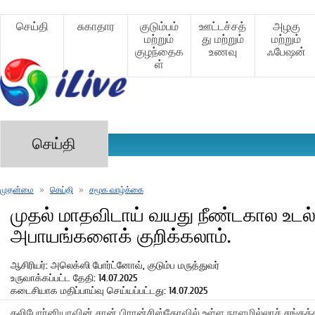
செய்தி
சுகாதார
குடும்பம்
ஊட்டச்சத்
அழகு
மற்றும்
து மற்றும்
மற்றும்
குழந்தைக
உணவு
ஃபேஷன்
ள்
செய்தி
முதன்மை
»
செய்தி
»
சமூக வாழ்க்கை
முதல் மாதவிடாய் வயது நீண்டகால உடல
அபாயங்களைக் குறிக்கலாம்.
ஆசிரியர்: அலெக்ஸி போர்ட்னோவ், குடும்ப மருத்துவர்
உருவாக்கப்பட்ட தேதி: 14.07.2025
கடைசியாக மதிப்பாய்வு செய்யப்பட்டது: 14.07.2025
கலிபோர்னியாவின் சான் பிரான்சிஸ்கோவில் உள்ள நாளமில்லாச் சங்கத்த