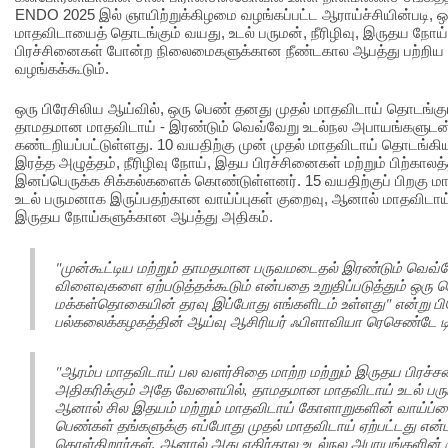
ENDO 2025 இல் ஞாயிற்றுக்கிழமை வழங்கப்பட்ட ஆராய்ச்சியின்படி, 
மாதவிடாயைத் தொடங்கும் வயது, உடல் பருமன், நீரிழிவு, இருதய நோய் 
பிரச்சினைகள் போன்ற நிலைமைகளுக்கான நீண்டகால ஆபத்து பற்றிய 
வழங்கக்கூடும்.
ஒரு பிரேசிலிய ஆய்வில், ஒரு பெண் தனது முதல் மாதவிடாய் தொடங்கும
தாமதமான மாதவிடாய் - இரண்டும் வெவ்வேறு உடல்நல அபாயங்களுட
கண்டறியப்பட்டுள்ளது. 10 வயதிற்கு முன் முதல் மாதவிடாய் தொடங்கிய
இரத்த அழுத்தம், நீரிழிவு நோய், இதய பிரச்சினைகள் மற்றும் பிற்காலத்
இனப்பெருக்க சிக்கல்களைக் கொண்டுள்ளனர். 15 வயதிற்குப் பிறகு 
உடல் பருமனாக இருப்பதற்கான வாய்ப்புகள் குறைவு, ஆனால் மாதவிடாய்
இருதய நோய்களுக்கான ஆபத்து அதிகம்.
"முன்கூட்டிய மற்றும் தாமதமான பருவமடைதல் இரண்டும் வெவ்வ
விளைவுகளை ஏற்படுத்தக்கூடும் என்பதை உறுதிப்படுத்தும் ஒரு ப
மக்கள்தொகையின் தரவு இப்போது எங்களிடம் உள்ளது" என்று பி
பல்கலைக்கழகத்தின் ஆய்வு ஆசிரியர் ஃபிளாவியா ரெசெண்டே 
"ஆரம்ப மாதவிடாய் பல வளர்சிதை மாற்ற மற்றும் இருதய பிர
அதிகரிக்கும் அதே வேளையில், தாமதமான மாதவிடாய் உடல் பரும
ஆனால் சில இதயம் மற்றும் மாதவிடாய் கோளாறுகளின் வாய்ப்பை
பெண்கள் தங்களுக்கு எப்போது முதல் மாதவிடாய் ஏற்பட்டது எ
கொள்கிறார்கள், ஆனால் அது எதிர்கால உடல்நல அபாயங்களின் க