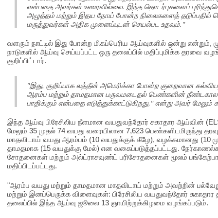
என்பதை அவர்கள் உணரவில்லை. இந்த தொடர்புகளைப் புரிந்துகொள
அழுத்தம் மற்றும் இதய நோய் போன்ற நிலைகளைத் தடுப்பதில் ப
மருத்துவர்கள் அதிக முனைப்புடன் செயல்பட உதவும்."
வளரும் நாட்டில் இது போன்ற மிகப்பெரிய ஆய்வுகளில் ஒன்று என்றும்,
நாடுகளில் ஆய்வு செய்யப்பட்ட ஒரு தலைப்பில் மதிப்புமிக்க தரவை வழங
குறிப்பிட்டார்.
"இது, குறிப்பாக லத்தீன் அமெரிக்கா போன்ற குறைவான கல்விய
ஆரம்ப மற்றும் தாமதமான பருவமடைதல் பெண்களின் நீண்டகா
பாதிக்கும் என்பதை எடுத்துக்காட்டுகிறது," என்று அவர் மேலும் க
இந்த ஆய்வு பிரேசிலிய நீளமான வயதுவந்தோர் சுகாதார ஆய்வின் (ELSA
மேலும் 35 முதல் 74 வயது வரையிலான 7,623 பெண்களிடமிருந்து தரவுக
மாதவிடாய் வயது ஆரம்பம் (10 வயதுக்குக் கீழே), வழக்கமானது (10 ம
தாமதமாக (15 வயதுக்கு மேல்) என வகைப்படுத்தப்பட்டது. நேர்காணல்
சோதனைகள் மற்றும் அல்ட்ராசவுண்ட் பரிசோதனைகள் மூலம் பங்கேற்ப
மதிப்பிடப்பட்டது.
"ஆரம்ப வயது மற்றும் தாமதமான மாதவிடாய் மற்றும் அவற்றின் பல்வ
மற்றும் இனப்பெருக்க விளைவுகள்: பிரேசிலிய வயதுவந்தோர் சுகாதார த
தலைப்பில் இந்த ஆய்வு ஜூலை 13 ஞாயிற்றுக்கிழமை வழங்கப்படும்.