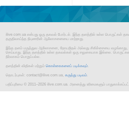
ilive.com.ua என்பது ஒரு தகவல் போர்டல். இந்த தளத்தில் உள்ள பொருட்கள் தக
தகுதிவாய்ந்த நிபுணரின் ஆலோசனையை மாற்றாது.
இந்த தளம் மருத்துவ ஆலோசனை, நோயறிதல் அல்லது சிகிச்சையை வழங்காது, 
செய்யாது. இந்த தளத்தில் உள்ள தகவல்கள் ஒரு சலுகையாக இல்லை. பொருட்களை
நிர்வாகம் பொறுப்பல்ல.
தளத்தின் விதிகள் மற்றும்
கொள்கைகளைப் படிக்கவும்
.
தொடர்புகள்: contact@ilive.com.ua,
கருத்து படிவம்
.
பதிப்புரிமை © 2011–2026 ilive.com.ua. அனைத்து உரிமைகளும் பாதுகாக்கப்ப