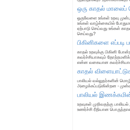
ஒரு காதல் மாலைப் 
ஒருவேளை உங்கள் உறவு முன்பு
உங்கள் வாழ்க்கையில் போதும
ஏற்பாடு செய்வது உங்கள் காத
செய்வது?
பிகினிகளை எப்படி ப
காதல் உறவுக்கு பிகினி போன்
கவர்ச்சியாகவும் தோற்றமளிக்
என்ன வகையான கவர்ச்சியான
காதல் விளையாட்டு
பாலியல் வல்லுநர்களின் மொழி
அழைக்கப்படுகின்றன - முன்
பாலியல் இணக்கமின்
உறவுகள் முறிவதற்கு பாலி
உணர்ச்சி ரீதியான பொருந்தா
Pages