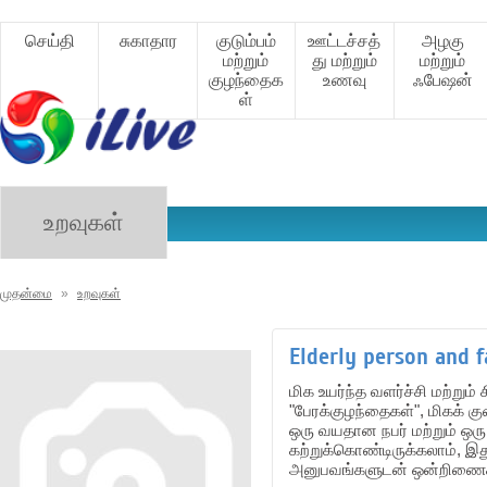
செய்தி
சுகாதார
குடும்பம்
ஊட்டச்சத்
அழகு
மற்றும்
து மற்றும்
மற்றும்
குழந்தைக
உணவு
ஃபேஷன்
ள்
உறவுகள்
முதன்மை
»
உறவுகள்
Elderly person and 
மிக உயர்ந்த வளர்ச்சி மற்ற
"பேரக்குழந்தைகள்", மிகக்
ஒரு வயதான நபர் மற்றும் ஒரு
கற்றுக்கொண்டிருக்கலாம், இத
அனுபவங்களுடன் ஒன்றிணைக