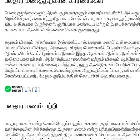
பலதார மணத்திற்கான காரணங்கள்
பெண் குழந்தைகளும் ஆண் குழந்தைகளும் சராசரியாக 49:51 அல்லது 5
பிறக்கின்றனர். வரலாற்று ரீதியாக, போர்கள் காரணமாக, பல நூற்
விட அதிகமாக இருந்தனர். குறிப்பாக பண்டைய மற்றும் இடைக்காலத்த
காரணமாக ஆண்களின் எண்ணிக்கை குறைந்தது.
சமூகம் மிகவும் நாகரீகமாக இல்லாவிட்டால், பலதார மணம் வலிமையா
பயன்படுத்தப்படுகிறது. அதாவது, சிறந்த பெண்களில் பெரும்பாலோர
ஆண்களிடம் செல்கிறார்கள். ஆனால் இந்த ஆண்கள் ஆல்பா ஆண்கள் - க
வலிமையானவர்கள், ஆரோக்கியமானவர்கள் மற்றும் மிகவும் ஆக்ரோஷம
உண்மைகளை நாம் நினைவு கூர்ந்தால், நூறு ஆண்டுகாலப் போரின் போது
மேற்பட்ட மனைவிகளைக் கொண்டிருக்க அனுமதிக்கப்பட்டனர், ஏனென
கொல்லப்பட்டனர், மேலும் குடும்பத்தின் தொடர்ச்சி அவசியமானது.
[
1
], [
2
]
பலதார மணம் பற்றி
பலதார மணம் என்ற சொல் பெரும்பாலும் மக்களை குழப்பமடையச் செய்க
வார்த்தையின் அர்த்தத்தை இருதார மணம் என்று புரிந்துகொள்கிறார்க
வெவ்வேறு ஆனால் தனித்தனி திருமணங்களைச் செய்யலாம். ஆனால் 