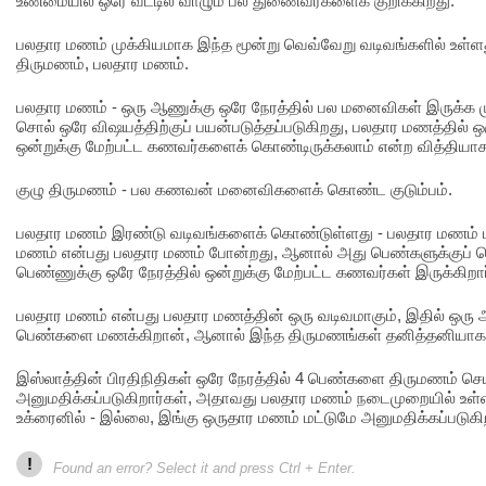
உண்மையில் ஒரே வீட்டில் வாழும் பல துணைவர்களைக் குறிக்கிறது.
பலதார மணம் முக்கியமாக இந்த மூன்று வெவ்வேறு வடிவங்களில் உள்ளத
திருமணம், பலதார மணம்.
பலதார மணம் - ஒரு ஆணுக்கு ஒரே நேரத்தில் பல மனைவிகள் இருக்க மு
சொல் ஒரே விஷயத்திற்குப் பயன்படுத்தப்படுகிறது, பலதார மணத்தில் ஒ
ஒன்றுக்கு மேற்பட்ட கணவர்களைக் கொண்டிருக்கலாம் என்ற வித்தியாச
குழு திருமணம் - பல கணவன் மனைவிகளைக் கொண்ட குடும்பம்.
பலதார மணம் இரண்டு வடிவங்களைக் கொண்டுள்ளது - பலதார மணம் ம
மணம் என்பது பலதார மணம் போன்றது, ஆனால் அது பெண்களுக்குப் ப
பெண்ணுக்கு ஒரே நேரத்தில் ஒன்றுக்கு மேற்பட்ட கணவர்கள் இருக்கிறார்
பலதார மணம் என்பது பலதார மணத்தின் ஒரு வடிவமாகும், இதில் ஒரு 
பெண்களை மணக்கிறான், ஆனால் இந்த திருமணங்கள் தனித்தனியாக ப
இஸ்லாத்தின் பிரதிநிதிகள் ஒரே நேரத்தில் 4 பெண்களை திருமணம் ச
அனுமதிக்கப்படுகிறார்கள், அதாவது பலதார மணம் நடைமுறையில் உள்ள
உக்ரைனில் - இல்லை, இங்கு ஒருதார மணம் மட்டுமே அனுமதிக்கப்படுகி
!
Found an error? Select it and press Ctrl + Enter.