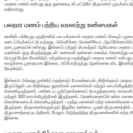
பலதார மணம் என்பது ஒரு துணையுடன் மட்டுமே திருமணம் முடிக்கப்படு
எதிரானது.
பலதார மணம் பற்றிய வரலாற்று உண்மைகள்
உலகின் பல்வேறு பகுதிகளில் பல மக்களால் பலதார மணம் மிகவும் ப
கடைப்பிடிக்கப்பட்டு வந்தது. அமெரிக்கா, மெலனீசியா, ஆப்பிரிக்காவி
நடைமுறையில் உள்ளது. இஸ்லாம் மற்றும் பௌத்தம் ஆகியவை பலதார 
மதங்கள். ஒரு திருத்தத்துடன்: கணவன் தன்னை மணந்த அனைத்து ம
பொறுப்பேற்க வேண்டும். எந்தவொரு மதத்திலும் பலதார மணம் என்பது ஒ
வாழ்க்கை முறையாக இல்லை, அப்போதிருந்து ஆண்களை விட இரண்டு 
வேண்டும்.
இஸ்லாம் அல்லது முஸ்லிம் மதத்தைப் போலல்லாமல், கிறிஸ்தவம் பல
இருப்பினும் பல கிறிஸ்தவ துறவிகள் மனைவிகள் மற்றும் காமக்கிழத்த
கொண்டிருந்தனர். பண்டைய முற்பிதாக்களைப் பொறுத்தவரை, சாலமன்
மற்றும் 300 காமக்கிழத்திகள் இருந்தனர். அரண்மனையில் உள்ள மனை
கொள்கையைக் கொண்டிருந்தார் - மூத்த மனைவி மற்ற மனைவிகளை வழ
இருந்தன. திருமணங்களுக்கும் இதுவே உண்மை. முதல் திருமணத்தில்
திருமணத்தை நடத்தினர், மேலும் அடுத்தடுத்த திருமணங்களில் எந்த ச
இல்லை.