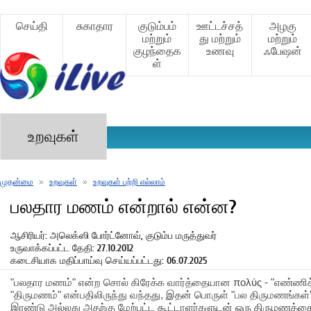
செய்தி
சுகாதார
குடும்பம்
ஊட்டச்சத்
அழகு
மற்றும்
து மற்றும்
மற்றும்
குழந்தைக
உணவு
ஃபேஷன்
ள்
உறவுகள்
முதன்மை
»
உறவுகள்
»
உறவுகள் பற்றி எல்லாம்
பலதார மணம் என்றால் என்ன?
ஆசிரியர்: அலெக்ஸி போர்ட்னோவ், குடும்ப மருத்துவர்
உருவாக்கப்பட்ட தேதி: 27.10.2012
கடைசியாக மதிப்பாய்வு செய்யப்பட்டது: 06.07.2025
"பலதார மணம்" என்ற சொல் கிரேக்க வார்த்தையான πολύς - "எண்ணிக்
"திருமணம்" என்பதிலிருந்து வந்தது, இதன் பொருள் "பல திருமணங்கள
இரண்டு அல்லது அதற்கு மேற்பட்ட கூட்டாளர்களுடன் ஒரு திருமணத்தை மு